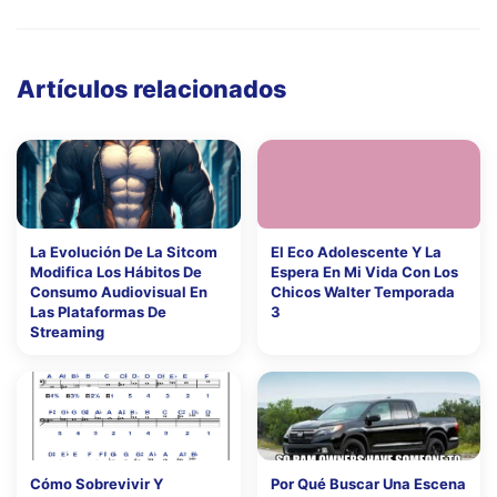
Artículos relacionados
La Evolución De La Sitcom
El Eco Adolescente Y La
Modifica Los Hábitos De
Espera En Mi Vida Con Los
Consumo Audiovisual En
Chicos Walter Temporada
Las Plataformas De
3
Streaming
Cómo Sobrevivir Y
Por Qué Buscar Una Escena