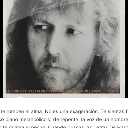
te rompen el alma. No es una exageración. Te sientas f
se piano melancólico y, de repente, la voz de un hombr
o te golpea el pecho. Cuando buscas las Letras De Harr