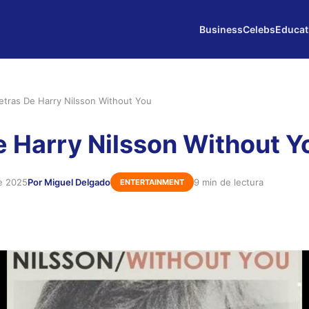
Business
Celebs
Educat
etras De Harry Nilsson Without You
e Harry Nilsson Without Y
de 2025
Por Miguel Delgado
9 min de lectura
ENTERTAINMENT