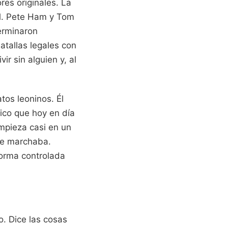
res originales. La
cal. Pete Ham y Tom
erminaron
atallas legales con
r sin alguien y, al
atos leoninos. Él
nico que hoy en día
Empieza casi en un
se marchaba.
forma controlada
o. Dice las cosas