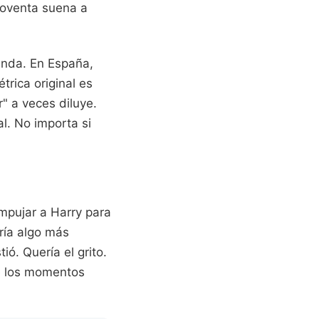
 noventa suena a
enda. En España,
trica original es
r" a veces diluye.
l. No importa si
empujar a Harry para
ería algo más
tió. Quería el grito.
de los momentos