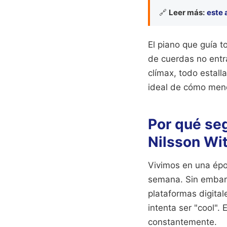
🔗
Leer más:
este 
El piano que guía to
de cuerdas no entra
clímax, todo estall
ideal de cómo meno
Por qué se
Nilsson Wi
Vivimos en una épo
semana. Sin embarg
plataformas digita
intenta ser "cool".
constantemente.