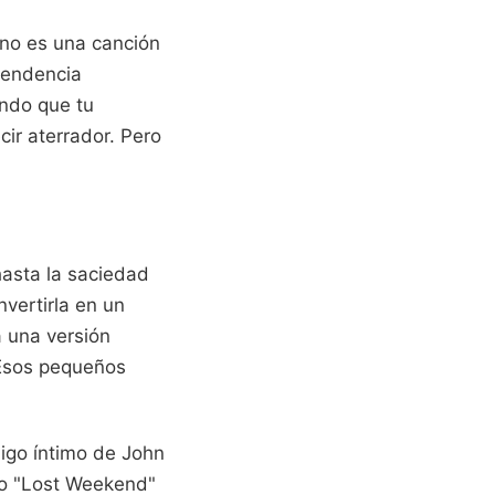
 no es una canción
pendencia
endo que tu
cir aterrador. Pero
hasta la saciedad
vertirla en un
a una versión
 Esos pequeños
migo íntimo de John
so "Lost Weekend"