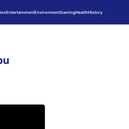
ion
Entertainment
Environment
Gaming
Health
History
ou