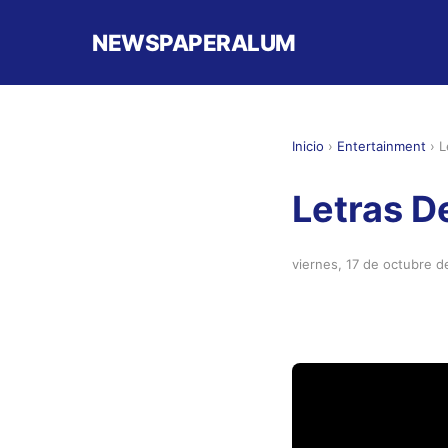
NEWSPAPERALUM
Inicio
›
Entertainment
›
L
Letras D
viernes, 17 de octubre 