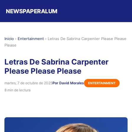
NEWSPAPERALUM
Inicio
›
Entertainment
›
Letras De Sabrina Carpenter Please Please
Please
Letras De Sabrina Carpenter
Please Please Please
martes, 7 de octubre de 2025
Por David Morales
ENTERTAINMENT
8 min de lectura