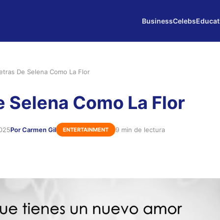
Business
Celebs
Educat
etras De Selena Como La Flor
e Selena Como La Flor
2025
Por Carmen Gil
9 min de lectura
ENTERTAINMENT