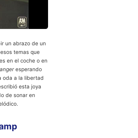
bir un abrazo de un
e esos temas que
es en el coche o en
ranger
esperando
 oda a la libertad
scribió esta joya
do de sonar en
elódico.
tramp