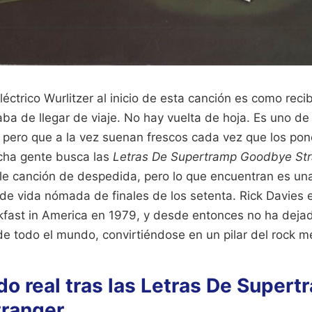
léctrico Wurlitzer al inicio de esta canción es como reci
aba de llegar de viaje. No hay vuelta de hoja. Es uno d
 pero que a la vez suenan frescos cada vez que los pon
ucha gente busca las
Letras De Supertramp Goodbye St
le canción de despedida, pero lo que encuentran es una
o de vida nómada de finales de los setenta. Rick Davies e
kfast in America en 1979, y desde entonces no ha deja
e todo el mundo, convirtiéndose en un pilar del rock m
ado real tras las Letras De Super
ranger