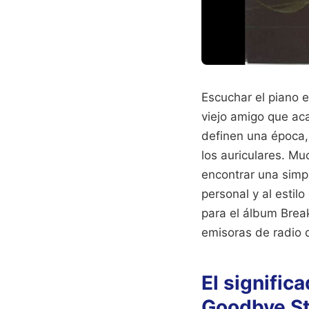
Escuchar el piano e
viejo amigo que ac
definen una época,
los auriculares. M
encontrar una simp
personal y al estil
para el álbum Brea
emisoras de radio d
El signific
Goodbye St