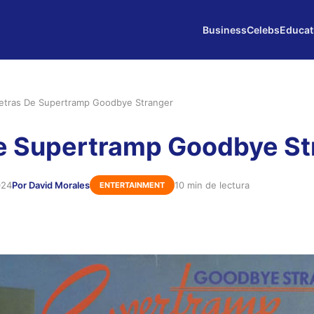
Business
Celebs
Educat
etras De Supertramp Goodbye Stranger
e Supertramp Goodbye St
024
Por David Morales
10 min de lectura
ENTERTAINMENT