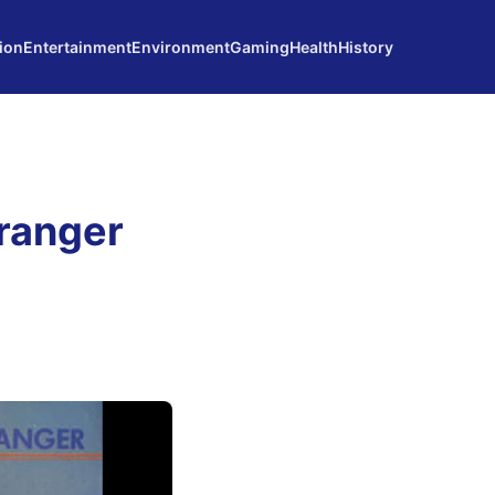
ion
Entertainment
Environment
Gaming
Health
History
ranger