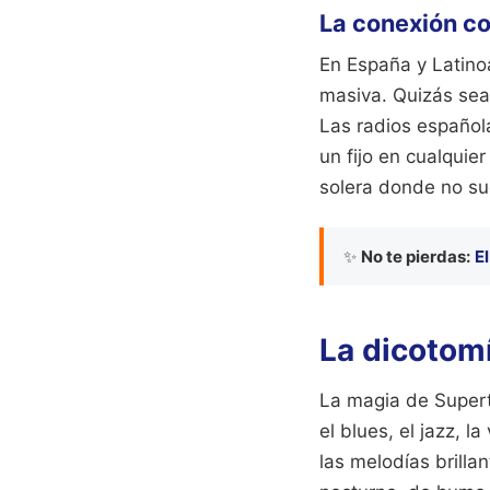
La conexión co
En España y Latino
masiva. Quizás sea
Las radios española
un fijo en cualquie
solera donde no su
✨
No te pierdas:
E
La dicotom
La magia de Supertr
el blues, el jazz, l
las melodías brilla