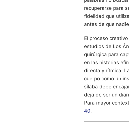
palabras no buscan 
recuperarse para se
fidelidad que util
antes de que nadie
El proceso creativo
estudios de Los Án
quirúrgica para cap
en las historias ef
directa y rítmica. 
cuerpo como un inst
sílaba debe encaja
deja de ser un dia
Para mayor context
40
.