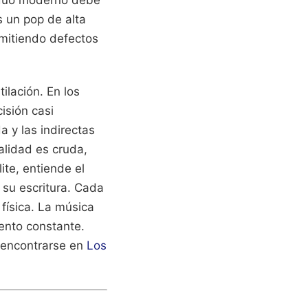
ividuo moderno debe
s un pop de alta
dmitiendo defectos
ilación. En los
isión casi
 y las indirectas
alidad es cruda,
ite, entiende el
 su escritura. Cada
física. La música
ento constante.
e encontrarse en
Los