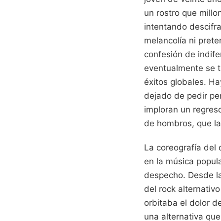
un rostro que mill
intentando descifr
melancolía ni pret
confesión de indif
eventualmente se t
éxitos globales. H
dejado de pedir per
imploran un regres
de hombros, que la 
La coreografía del
en la música popula
despecho. Desde las
del rock alternativo
orbitaba el dolor d
una alternativa que