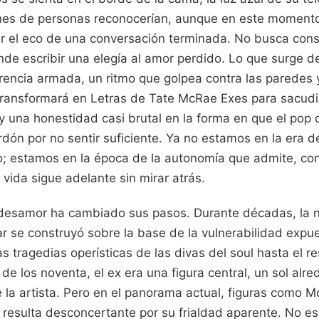
ones de personas reconocerían, aunque en este momento
ar el eco de una conversación terminada. No busca cons
ende escribir una elegía al amor perdido. Lo que surge 
erencia armada, un ritmo que golpea contra las paredes 
ransformará en Letras de Tate McRae Exes para sacudir 
ay una honestidad casi brutal en la forma en que el po
dón por no sentir suficiente. Ya no estamos en la era d
o; estamos en la época de la autonomía que admite, co
vida sigue adelante sin mirar atrás.
 desamor ha cambiado sus pasos. Durante décadas, la n
r se construyó sobre la base de la vulnerabilidad expues
 tragedias operísticas de las divas del soul hasta el re
 de los noventa, el ex era una figura central, un sol alre
e la artista. Pero en el panorama actual, figuras como 
 resulta desconcertante por su frialdad aparente. No es