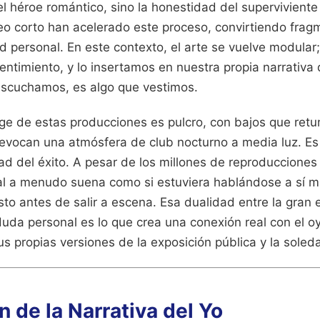
l héroe romántico, sino la honestidad del supervivient
eo corto han acelerado este proceso, convirtiendo frag
d personal. En este contexto, el arte se vuelve modula
sentimiento, y lo insertamos en nuestra propia narrativa 
escuchamos, es algo que vestimos.
ge de estas producciones es pulcro, con bajos que ret
 evocan una atmósfera de club nocturno a media luz. E
dad del éxito. A pesar de los millones de reproducciones
ral a menudo suena como si estuviera hablándose a sí m
sto antes de salir a escena. Esa dualidad entre la gran 
uda personal es lo que crea una conexión real con el o
us propias versiones de la exposición pública y la soled
n de la Narrativa del Yo