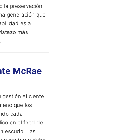
no la preservación
una generación que
abilidad es a
vistazo más
.
Tate McRae
gestión eficiente.
ómeno que los
ando cada
ico en el feed de
un escudo. Las