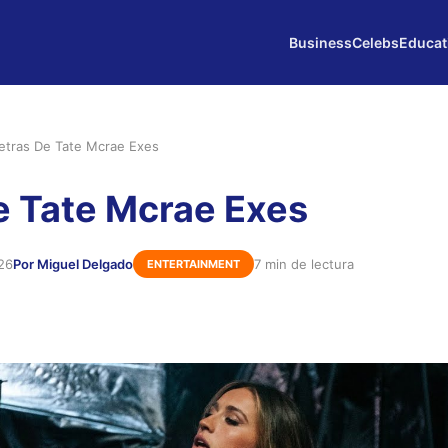
Business
Celebs
Educat
etras De Tate Mcrae Exes
e Tate Mcrae Exes
026
Por Miguel Delgado
7 min de lectura
ENTERTAINMENT