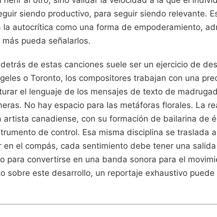
herir al otro, sino validar la velocidad a la que el ind
guir siendo productivo, para seguir siendo relevante. E
iza la autocrítica como una forma de empoderamiento, a
 más pueda señalarlos.
 detrás de estas canciones suele ser un ejercicio de dest
geles o Toronto, los compositores trabajan con una prec
turar el lenguaje de los mensajes de texto de madrugada
ímeras. No hay espacio para las metáforas florales. La re
La artista canadiense, con su formación de bailarina de él
rumento de control. Esa misma disciplina se traslada a
r en el compás, cada sentimiento debe tener una salida 
rio para convertirse en una banda sonora para el movimi
o sobre este desarrollo, un reportaje exhaustivo pued