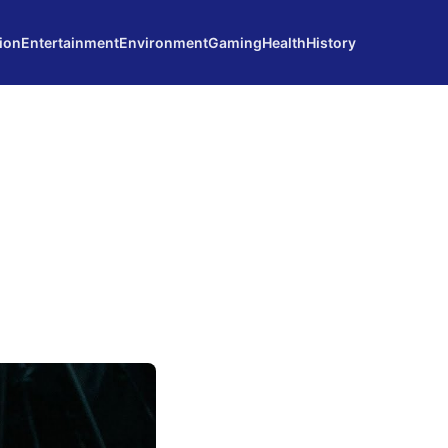
ion
Entertainment
Environment
Gaming
Health
History