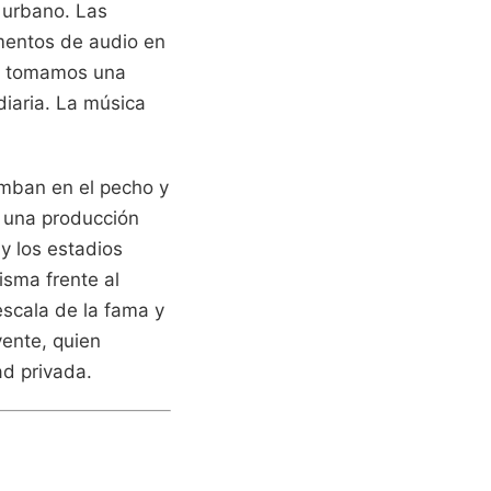
e urbano. Las
mentos de audio en
r; tomamos una
diaria. La música
umban en el pecho y
s una producción
 y los estadios
isma frente al
escala de la fama y
yente, quien
ad privada.