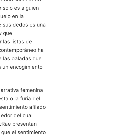
 solo es alguien
uelo en la
de sus dedos es una
y que
las listas de
p contemporáneo ha
e las baladas que
n un encogimiento
arrativa femenina
ta o la furia del
sentimiento afilado
dedor del cual
McRae presentan
 que el sentimiento