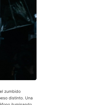
 el zumbido
peso distinto. Una
léfono iluminando