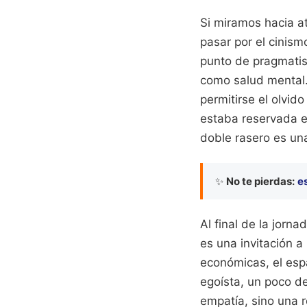
Si miramos hacia a
pasar por el cinism
punto de pragmatis
como salud mental. 
permitirse el olvid
estaba reservada e
doble rasero es una
✨
No te pierdas:
e
Al final de la jorn
es una invitación a
económicas, el esp
egoísta, un poco de
empatía, sino una 