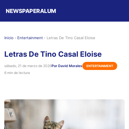
NEWSPAPERALUM
Inicio
›
Entertainment
›
Letras De Tino Casal Eloise
Letras De Tino Casal Eloise
sábado, 21 de marzo de 2026
Por David Morales
ENTERTAINMENT
6 min de lectura