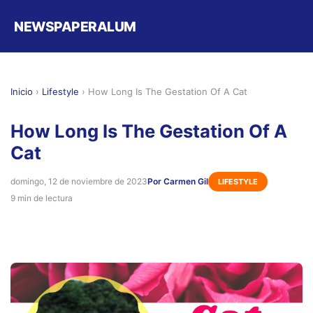
NEWSPAPERALUM
Inicio
›
Lifestyle
›
How Long Is The Gestation Of A Cat
How Long Is The Gestation Of A
Cat
domingo, 12 de noviembre de 2023
Por Carmen Gil
LIFESTYLE
9 min de lectura