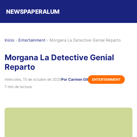
NEWSPAPERALUM
Inicio
›
Entertainment
›
Morgana La Detective Genial Reparto
Morgana La Detective Genial
Reparto
miércoles, 15 de octubre de 2025
Por Carmen Gil
ENTERTAINMENT
7 min de lectura