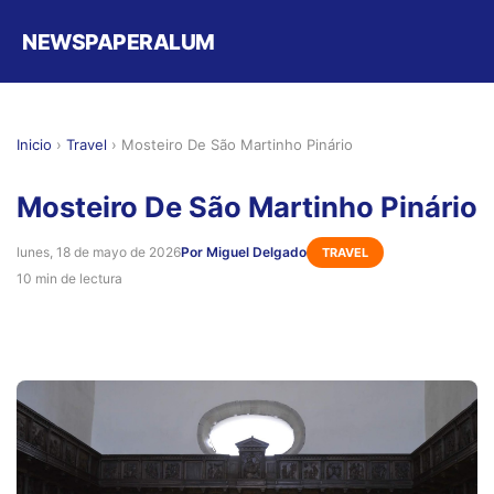
NEWSPAPERALUM
Inicio
›
Travel
›
Mosteiro De São Martinho Pinário
Mosteiro De São Martinho Pinário
lunes, 18 de mayo de 2026
Por Miguel Delgado
TRAVEL
10 min de lectura