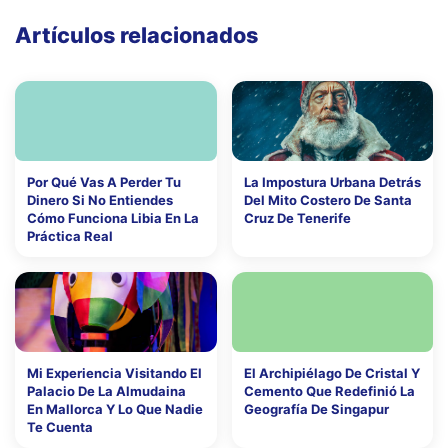
Artículos relacionados
Por Qué Vas A Perder Tu
La Impostura Urbana Detrás
Dinero Si No Entiendes
Del Mito Costero De Santa
Cómo Funciona Libia En La
Cruz De Tenerife
Práctica Real
Mi Experiencia Visitando El
El Archipiélago De Cristal Y
Palacio De La Almudaina
Cemento Que Redefinió La
En Mallorca Y Lo Que Nadie
Geografía De Singapur
Te Cuenta