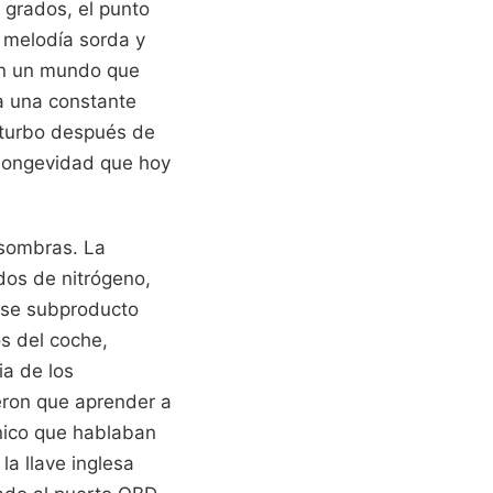
 grados, el punto
 melodía sorda y
 En un mundo que
a una constante
l turbo después de
a longevidad que hoy
 sombras. La
dos de nitrógeno,
, ese subproducto
s del coche,
ia de los
ieron que aprender a
nico que hablaban
la llave inglesa