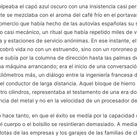
golpeaba el capó azul oscuro con una insistencia casi per
ente se mezclaba con el aroma del café frío en el portava
omercio que había hecho de las autovías españolas su s
to casi mecánico, un ritual que había repetido miles de 
a y estaciones de servicio anónimas. En ese instante, e
cobró vida no con un estruendo, sino con un ronroneo 
que subía por la columna de dirección hasta las palmas 
a máquina arrancando; era el inicio de una conversació
kilómetros más, un diálogo entre la ingeniería francesa d
del conductor de larga distancia. Aquel bloque de hierro 
tro cilindros, representaba el testamento de una era do
ncia del metal y no en la velocidad de un procesador de s
 hace tanto, en que el éxito se medía por la capacidad
el cuerpo o el bolsillo se resintieran demasiado. A med
 flotas de las empresas y los garajes de las familias de 