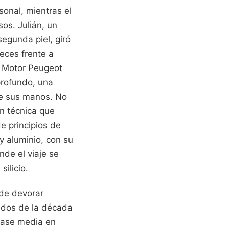
sonal, mientras el
sos. Julián, un
egunda piel, giró
veces frente a
l Motor Peugeot
profundo, una
de sus manos. No
n técnica que
e principios de
y aluminio, con su
nde el viaje se
ilicio.
 de devorar
iados de la década
clase media en