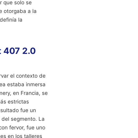
r que solo se
e otorgaba a la
definía la
t 407 2.0
rvar el contexto de
opea estaba inmersa
mery, en Francia, se
ás estrictas
esultado fue un
o del segmento. La
con fervor, fue uno
s en los talleres