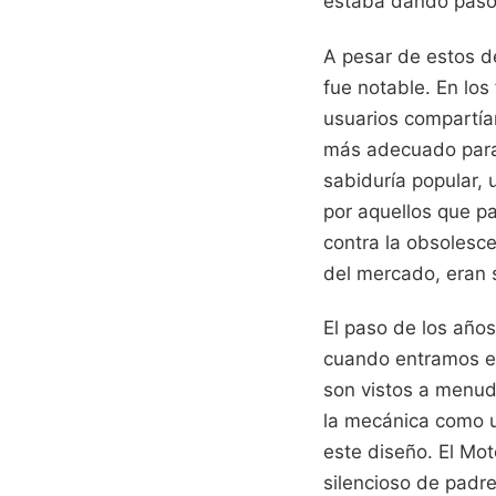
estaba dando paso a
A pesar de estos d
fue notable. En los
usuarios compartían
más adecuado para 
sabiduría popular, 
por aquellos que pa
contra la obsolesc
del mercado, eran 
El paso de los años
cuando entramos en
son vistos a menud
la mecánica como u
este diseño. El Mo
silencioso de padre