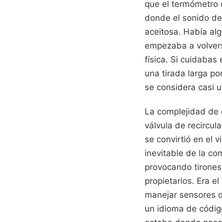
que el termómetro 
donde el sonido de
aceitosa. Había al
empezaba a volvers
física. Si cuidabas
una tirada larga po
se considera casi 
La complejidad de 
válvula de recircul
se convirtió en el v
inevitable de la c
provocando tirones
propietarios. Era e
manejar sensores d
un idioma de código