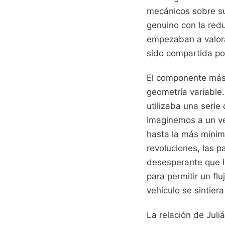
mecánicos sobre su
genuino con la red
empezaban a valora
sido compartida p
El componente más 
geometría variable.
utilizaba una serie
Imaginemos a un ve
hasta la más mínima
revoluciones, las p
desesperante que lo
para permitir un f
vehículo se sintier
La relación de Juli