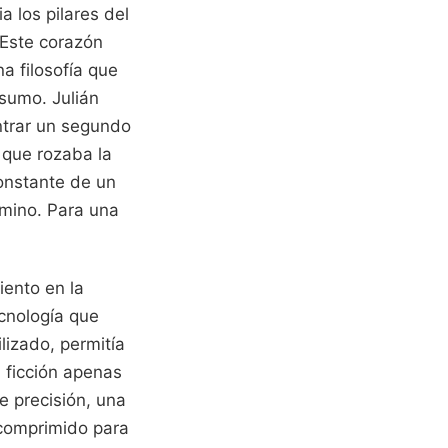
a los pilares del
 Este corazón
a filosofía que
nsumo. Julián
ntrar un segundo
 que rozaba la
constante de un
amino.
Para una
iento en la
cnología que
lizado, permitía
 ficción apenas
e precisión, una
comprimido para