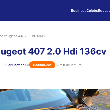
Business
Celebs
Educat
or Peugeot 407 2.0 Hdi 136cv
ugeot 407 2.0 Hdi 136cv
2025
Por Carmen Gil
12 min de lectura
TECHNOLOGY