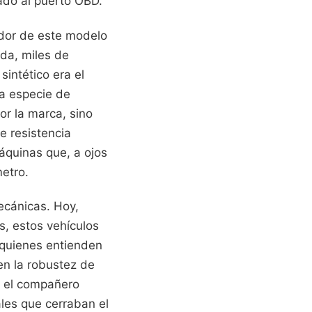
tado al puerto OBD.
edor de este modelo
ada, miles de
intético era el
na especie de
or la marca, sino
e resistencia
áquinas que, a ojos
etro.
ecánicas. Hoy,
, estos vehículos
 quienes entienden
en la robustez de
e el compañero
ales que cerraban el