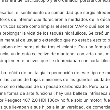
 la era del osciloscopio y el ordenador portátil conec
esafíos, el sentimiento de comunidad que surgió alred
 foros de internet que florecieron a mediados de la déc
 trucos sobre cómo limpiar el sensor MAP o qué aceite s
prolongar la vida de los taqués hidráulicos. Se creó u
un manual de usuario extendido que no estaba escrito p
saban diez horas al día tras el volante. Era una forma d
encia, un intento colectivo de mantener con vida unas m
simplemente activos que se depreciaban con cada kilóm
 ha teñido de nostalgia la percepción de este tipo de m
 las zonas de bajas emisiones de las grandes ciudades
o como reliquias de un pasado carbonizado. Pero para
na forma de arte funcional, hay una belleza intrínseca 
tor Peugeot 407 2.0 HDI 136cv no fue solo un motor; fu
s que llevaban a sus hijos a la universidad, de comerci