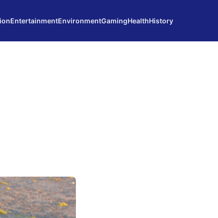
ion
Entertainment
Environment
Gaming
Health
History