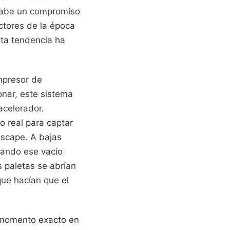
ntaba un compromiso
ctores de la época
sta tendencia ha
mpresor de
onar, este sistema
acelerador.
 real para captar
escape. A bajas
inando ese vacío
s paletas se abrían
ue hacían que el
el momento exacto en