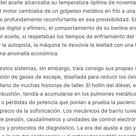
del aceite alcanzaba su temperatura óptima de noventa
l motor cambiaba de un golpeteo metálico en frío a una
go profundamente reconfortante en esa previsibilidad.
e digital y efímero, el comportamiento de su berlina er
 el aceite, si respetabas los tiempos de enfriamiento de
r la autopista, la máquina te devolvía la lealtad con un
una anomalía económica.
estos sistemas, sin embargo, traía consigo sus propias
ación de gases de escape, diseñada para reducir los óxi
illano de muchas historias de taller. El hollín del diésel
ombustión, tendía a acumularse en los pulmones metálico
 o pérdidas de potencia que ponían a prueba la pacienc
l precio de la sofisticación. Los mecánicos de barrio tuv
e presión, caudalímetros y unidades de control electró
s y protocolos de diagnóstico. La era del ajuste a ojo y 