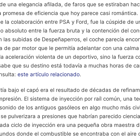
de una elegancia afilada, de faros que se estiraban haci
a promesa de eficiencia que hoy parece casi romántica.
 la colaboración entre PSA y Ford, fue la cúspide de un
io absoluto entre la fuerza bruta y la contención del co
 las subidas de Despeñaperros, el coche parecía enco
a de par motor que le permitía adelantar con una calma
la aceleración violenta de un deportivo, sino la fuerza 
 sabe que su destino está todavía a muchas horas de c
onsulta:
este artículo relacionado
.
atía bajo el capó era el resultado de décadas de refinam
presión. El sistema de inyección por raíl común, una te
sonido de los antiguos gasóleos en algo mucho más civi
se pulverizara a presiones que habrían parecido ciencia
ada ciclo de inyección era una pequeña obra maestra d
ndos donde el combustible se encontraba con el aire 