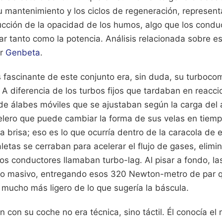
 mantenimiento y los ciclos de regeneración, represe
ucción de la opacidad de los humos, algo que los condu
r tanto como la potencia.
Análisis relacionada sobre e
or
Genbeta
.
fascinante de este conjunto era, sin duda, su turboco
 A diferencia de los turbos fijos que tardaban en reacci
 de álabes móviles que se ajustaban según la carga del 
lero que puede cambiar la forma de sus velas en tiempo
 brisa; eso es lo que ocurría dentro de la caracola de 
aletas se cerraban para acelerar el flujo de gases, elim
s conductores llamaban turbo-lag. Al pisar a fondo, la
lujo masivo, entregando esos 320 Newton-metro de par q
a mucho más ligero de lo que sugería la báscula.
án con su coche no era técnica, sino táctil. Él conocía 