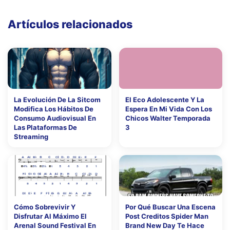
Artículos relacionados
La Evolución De La Sitcom
El Eco Adolescente Y La
Modifica Los Hábitos De
Espera En Mi Vida Con Los
Consumo Audiovisual En
Chicos Walter Temporada
Las Plataformas De
3
Streaming
Cómo Sobrevivir Y
Por Qué Buscar Una Escena
Disfrutar Al Máximo El
Post Creditos Spider Man
Arenal Sound Festival En
Brand New Day Te Hace