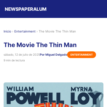
NEWSPAPERALUM
Inicio
›
Entertainment
›
The Movie The Thin Man
The Movie The Thin Man
sábado, 12 de julio de 2025
Por Miguel Delgado
ENTERTAINMENT
9 min de lectura