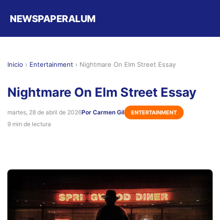
NEWSPAPERALUM
Inicio
›
Entertainment
›
Nightmare On Elm Street Essay
Nightmare On Elm Street Essay
martes, 28 de abril de 2026
Por Carmen Gil
ENTERTAINMENT
9 min de lectura