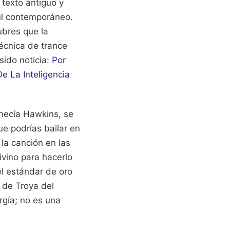
texto antiguo y
oul contemporáneo.
ubres que la
técnica de trance
ido noticia:
Por
 La Inteligencia
enecía Hawkins, se
e podrías bailar en
la canción en las
ivino para hacerlo
el estándar de oro
 de Troya del
rgía; no es una