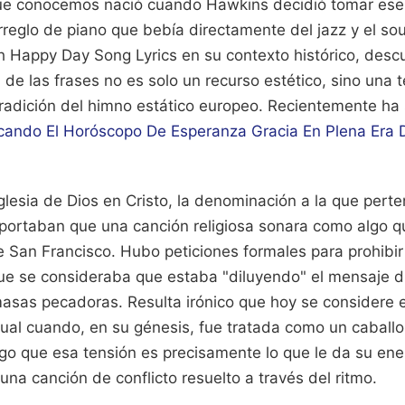
ue conocemos nació cuando Hawkins decidió tomar ese 
rreglo de piano que bebía directamente del jazz y el s
 Happy Day Song Lyrics en su contexto histórico, desc
a de las frases no es solo un recurso estético, sino una 
tradición del himno estático europeo.
Recientemente ha s
ndo El Horóscopo De Esperanza Gracia En Plena Era De
Iglesia de Dios en Cristo, la denominación a la que pert
oportaban que una canción religiosa sonara como algo qu
 San Francisco. Hubo peticiones formales para prohibir 
que se consideraba que estaba "diluyendo" el mensaje d
masas pecadoras. Resulta irónico que hoy se considere 
tual cuando, en su génesis, fue tratada como un caballo
go que esa tensión es precisamente lo que le da su ene
una canción de conflicto resuelto a través del ritmo.