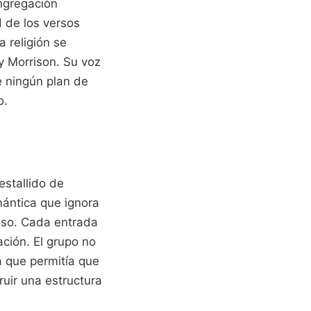
ngregación
d de los versos
 religión se
hy Morrison. Su voz
ue ningún plan de
o.
estallido de
mántica que ignora
loso. Cada entrada
ción. El grupo no
a que permitía que
ruir una estructura