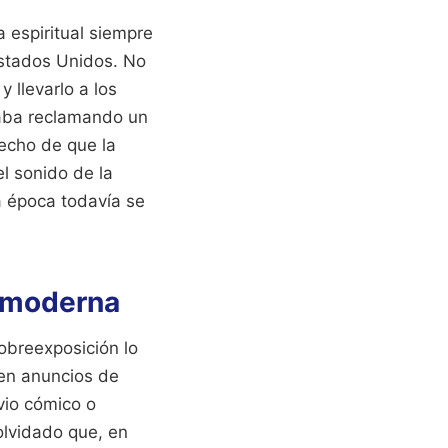
a espiritual siempre
Estados Unidos. No
y llevarlo a los
aba reclamando un
hecho de que la
l sonido de la
la época todavía se
n moderna
sobreexposición lo
en anuncios de
vio cómico o
olvidado que, en