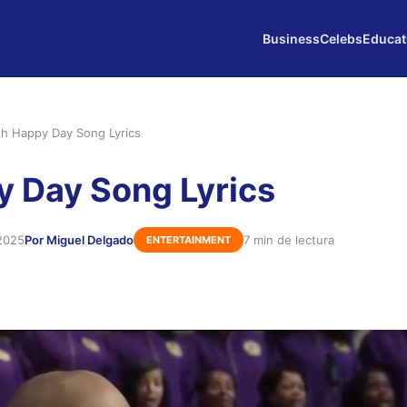
Business
Celebs
Educat
h Happy Day Song Lyrics
 Day Song Lyrics
2025
Por Miguel Delgado
7 min de lectura
ENTERTAINMENT