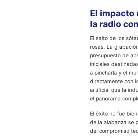
El impacto 
la radio co
El salto de los sóta
rosas. La grabación
presupuesto de ape
iniciales destinada
a pincharla y el m
directamente con l
artificial que la i
el panorama comple
El éxito no fue bie
de la alabanza se p
del compromiso teo