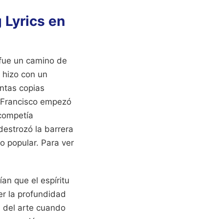
 Lyrics en
o fue un camino de
e hizo con un
ntas copias
n Francisco empezó
 competía
destrozó la barrera
mo popular.
Para ver
an que el espíritu
er la profundidad
a del arte cuando