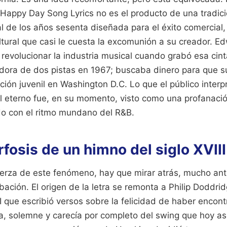
appy Day Song Lyrics no es el producto de una tradició
l de los años sesenta diseñada para el éxito comercial, 
ltural que casi le cuesta la excomunión a su creador. E
revolucionar la industria musical cuando grabó esa cin
dora de dos pistas en 1967; buscaba dinero para que s
ción juvenil en Washington D.C. Lo que el público inter
l eterno fue, en su momento, visto como una profanació
o con el ritmo mundano del R&B.
osis de un himno del siglo XVIII
uerza de este fenómeno, hay que mirar atrás, mucho ant
bación. El origen de la letra se remonta a Philip Doddrid
III que escribió versos sobre la felicidad de haber encont
ida, solemne y carecía por completo del swing que hoy a