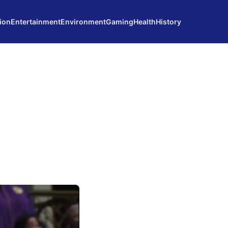
ion
Entertainment
Environment
Gaming
Health
History