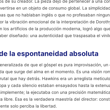
s de su creador. La pieza dejó de pertenecer a una co
vertirse en un objeto de consumo global. La simplicida
nas que no hablaban inglés o que no profesaban ninguna
por la vibración emocional de la interpretación de Dorot
sin los artificios de la producción moderna, logró algo q
ber diseñado: una autenticidad que traspasaba el vinil
 de la espontaneidad absoluta
generalizada de que el góspel es pura improvisación, un 
da que surge del alma en el momento. Es una visión ro
brutal que hay detrás. Hawkins era un arreglista meticu
copa y cada silencio estaban ensayados hasta la extenua
 simplemente; la ejecutaba con una precisión matemátic
a libre. Esa es la verdadera maestría del director: const
ente solo perciba la libertad.