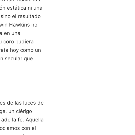
n estática ni una
sino el resultado
dwin Hawkins no
ta en una
u coro pudiera
preta hoy como un
n secular que
es de las luces de
ge, un clérigo
rado la fe. Aquella
sociamos con el