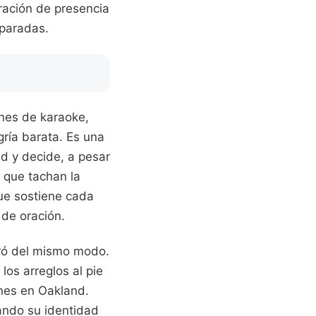
ración de presencia
eparadas.
ones de karaoke,
ría barata. Es una
ad y decide, a pesar
s que tachan la
que sostiene cada
 de oración.
ogró del mismo modo.
los arreglos al pie
enes en Oakland.
ando su identidad