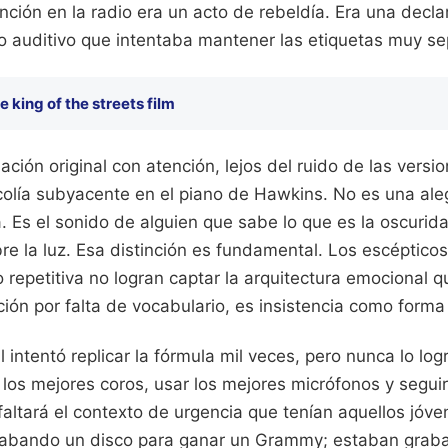
ción en la radio era un acto de rebeldía. Era una decla
o auditivo que intentaba mantener las etiquetas muy s
e king of the streets film
ación original con atención, lejos del ruido de las versi
olía subyacente en el piano de Hawkins. No es una aleg
. Es el sonido de alguien que sabe lo que es la oscurid
re la luz. Esa distinción es fundamental. Los escéptico
o repetitiva no logran captar la arquitectura emocional 
ción por falta de vocabulario, es insistencia como forma
l intentó replicar la fórmula mil veces, pero nunca lo l
los mejores coros, usar los mejores micrófonos y seguir 
e faltará el contexto de urgencia que tenían aquellos jóv
rabando un disco para ganar un Grammy; estaban grab