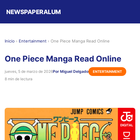
NEWSPAPERALUM
Inicio
›
Entertainment
›
One Piece Manga Read Online
One Piece Manga Read Online
jueves, 5 de marzo de 2026
Por Miguel Delgado
ENTERTAINMENT
8 min de lectura