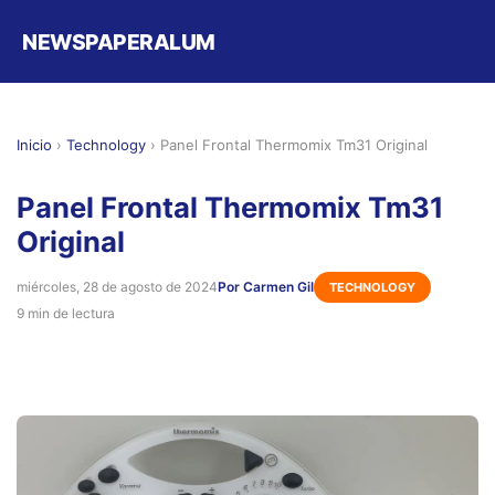
NEWSPAPERALUM
Inicio
›
Technology
›
Panel Frontal Thermomix Tm31 Original
Panel Frontal Thermomix Tm31
Original
miércoles, 28 de agosto de 2024
Por Carmen Gil
TECHNOLOGY
9 min de lectura