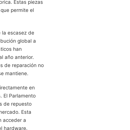
brica. Estas piezas
 que permite el
e la escasez de
ibución global a
sticos han
l año anterior.
os de reparación no
se mantiene.
directamente en
. El Parlamento
as de repuesto
 mercado. Esta
n acceder a
el hardware.