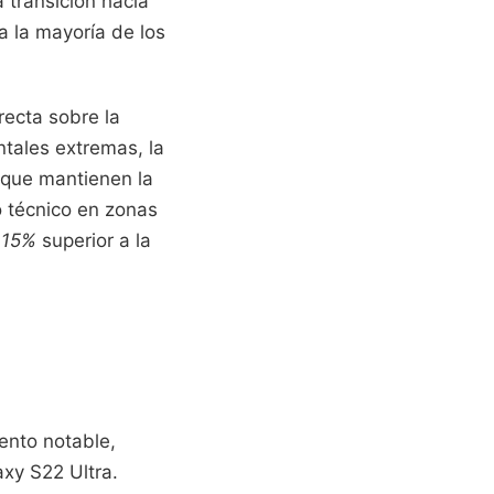
a transición hacia
a la mayoría de los
recta sobre la
ntales extremas, la
s que mantienen la
o técnico en zonas
n
15%
superior a la
ento notable,
xy S22 Ultra.