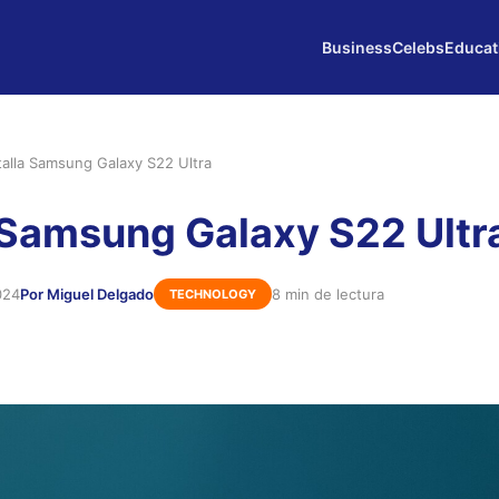
Business
Celebs
Educat
talla Samsung Galaxy S22 Ultra
 Samsung Galaxy S22 Ultr
024
Por Miguel Delgado
8 min de lectura
TECHNOLOGY