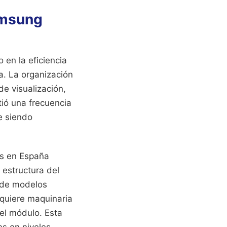
amsung
 en la eficiencia
a. La organización
e visualización,
tió una frecuencia
e siendo
os en España
a estructura del
a de modelos
equiere maquinaria
del módulo. Esta