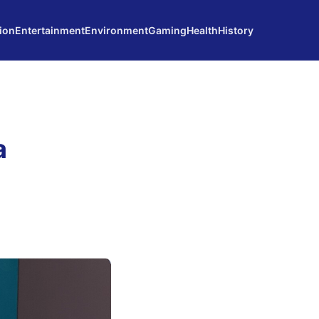
ion
Entertainment
Environment
Gaming
Health
History
a