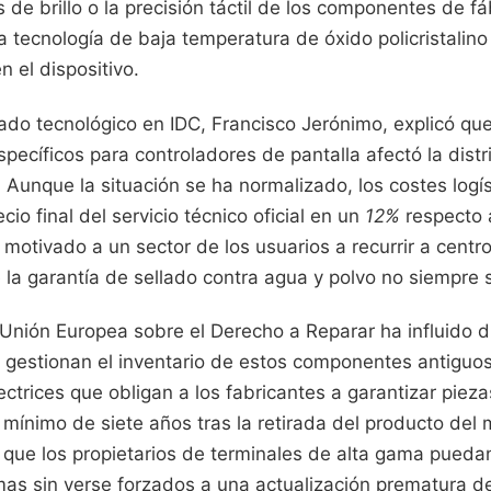
s de brillo o la precisión táctil de los componentes de fá
a tecnología de baja temperatura de óxido policristalino
n el dispositivo.
ado tecnológico en IDC, Francisco Jerónimo, explicó qu
ecíficos para controladores de pantalla afectó la distr
Aunque la situación se ha normalizado, los costes logí
io final del servicio técnico oficial en un
12%
respecto a
motivado a un sector de los usuarios a recurrir a centr
 la garantía de sellado contra agua y polvo no siempre 
 Unión Europea sobre el Derecho a Reparar ha influido 
gestionan el inventario de estos componentes antiguos
rectrices que obligan a los fabricantes a garantizar piez
mínimo de siete años tras la retirada del producto del
a que los propietarios de terminales de alta gama pueda
imas sin verse forzados a una actualización prematura d