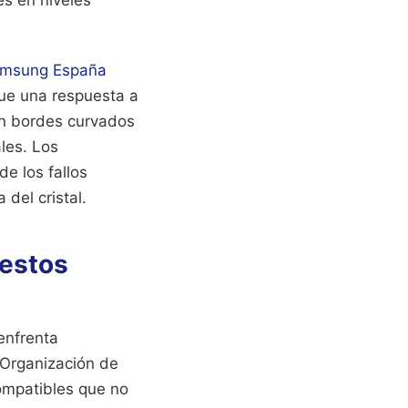
es en niveles
msung España
fue una respuesta a
on bordes curvados
les. Los
e los fallos
del cristal.
uestos
enfrenta
a Organización de
ompatibles que no