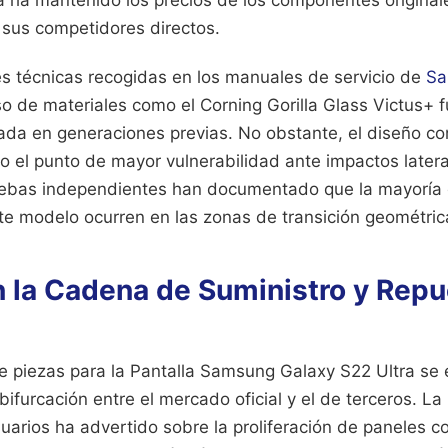
a ha mantenido los precios de los componentes original
 sus competidores directos.
es técnicas recogidas en los manuales de servicio de
Sa
so de materiales como el Corning Gorilla Glass Victus+ 
ctada en generaciones previas. No obstante, el diseño c
o el punto de mayor vulnerabilidad ante impactos latera
uebas independientes han documentado que la mayoría d
te modelo ocurren en las zonas de transición geométrica 
n la Cadena de Suministro y Rep
de piezas para la Pantalla Samsung Galaxy S22 Ultra se 
ifurcación entre el mercado oficial y el de terceros. L
arios ha advertido sobre la proliferación de paneles c