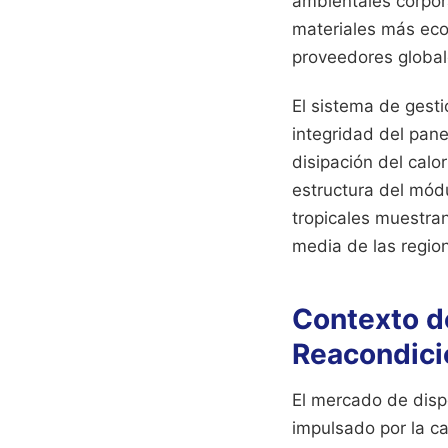
ambientales corpora
materiales más ecol
proveedores global
El sistema de gesti
integridad del pane
disipación del calo
estructura del módu
tropicales muestra
media de las regio
Contexto d
Reacondic
El mercado de disp
impulsado por la c