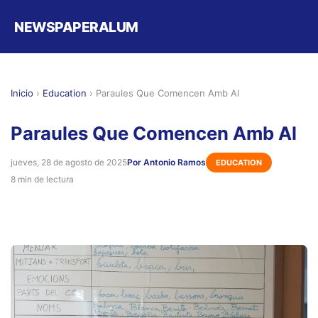
NEWSPAPERALUM
Inicio
›
Education
›
Paraules Que Comencen Amb Al
Paraules Que Comencen Amb Al
jueves, 28 de agosto de 2025
Por Antonio Ramos
EDUCATION
8 min de lectura