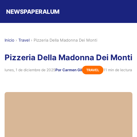
NEWSPAPERALUM
Inicio
›
Travel
›
Pizzeria Della Madonna Dei Monti
Pizzeria Della Madonna Dei Monti
lunes, 1 de diciembre de 2025
Por Carmen Gil
11 min de lectura
TRAVEL