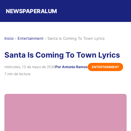
NEWSPAPERALUM
Inicio
›
Entertainment
›
Santa Is Coming To Town Lyrics
Santa Is Coming To Town Lyrics
miércoles, 13 de mayo de 2026
Por Antonio Ramos
ENTERTAINMENT
7 min de lectura