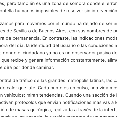
tes, pero también es una zona de sombra donde el error
 botella humanos imposibles de resolver sin intervenció
ilizamos para movernos por el mundo ha dejado de ser es
lles de Sevilla o de Buenos Aires, con sus nombres de p
ra de permanencia. En contraste, las indicaciones mode
ra del día, la identidad del usuario o las condiciones 
o donde el ciudadano ya no es un observador pasivo de 
o que recibe y genera información constantemente, ali
le dirá por dónde caminar.
ontrol de tráfico de las grandes metrópolis latinas, las 
e calor que late. Cada punto es un pulso, una vida mo
n vehículos; miran tendencias. Cuando una sección de l
activan protocolos que envían notificaciones masivas a l
tión de masas quirúrgica, realizada a través de la interfa
 push es, en esencia, la versión moderna de un agente d