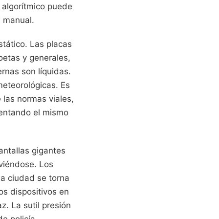
 algorítmico puede
n manual.
tático. Las placas
oetas y generales,
rnas son líquidas.
meteorológicas. Es
las normas viales,
mentando el mismo
pantallas gigantes
viéndose. Los
a ciudad se torna
os dispositivos en
z. La sutil presión
e policía