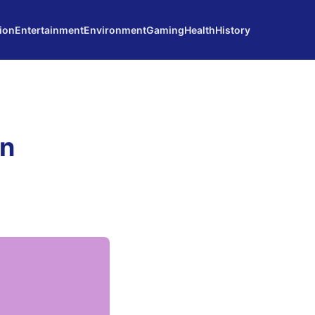
ion
Entertainment
Environment
Gaming
Health
History
on