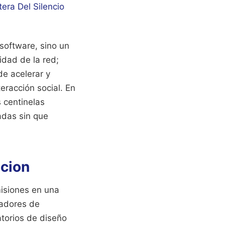
era Del Silencio
 software, sino un
idad de la red;
e acelerar y
eracción social. En
 centinelas
adas sin que
acion
isiones en una
ñadores de
atorios de diseño