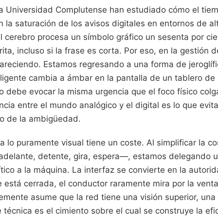
la Universidad Complutense han estudiado cómo el tie
la saturación de los avisos digitales en entornos de a
l cerebro procesa un símbolo gráfico un sesenta por ci
ita, incluso si la frase es corta. Por eso, en la gestión 
pareciendo. Estamos regresando a una forma de jeroglífi
eligente cambia a ámbar en la pantalla de un tablero de
o debe evocar la misma urgencia que el foco físico colg
cia entre el mundo analógico y el digital es lo que evit
so de la ambigüedad.
ia lo puramente visual tiene un coste. Al simplificar la 
adelante, detente, gira, espera—, estamos delegando u
ítico a la máquina. La interfaz se convierte en la autori
e está cerrada, el conductor raramente mira por la vent
emente asume que la red tiene una visión superior, una
 técnica es el cimiento sobre el cual se construye la efi