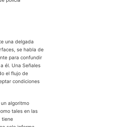
ste una delgada
erfaces, se habla de
nte para confundir
 a él. Una Señales
o el flujo de
eptar condiciones
i un algoritmo
como tales en las
 tiene
no solo informa