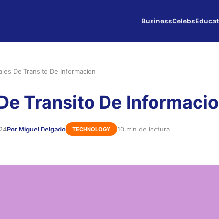
Business
Celebs
Educat
ales De Transito De Informacion
De Transito De Informaci
024
Por Miguel Delgado
10 min de lectura
TECHNOLOGY