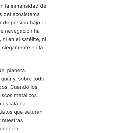
 en la inmensidad de
as del ecosistema
 de presión bajo el
de navegación ha
ni en el satélite, ni
do ciegamente en la
del planeta.
quía y, sobre todo,
dos. Cuando los
discos metálicos
a escala ha
 datos que saturan
y nuestras
eriencia