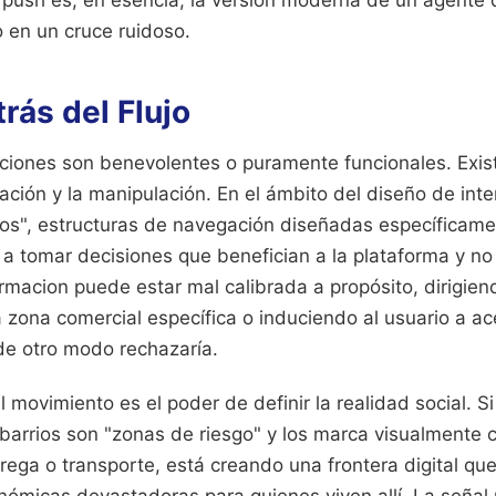
 en un cruce ruidoso.
trás del Flujo
aciones son benevolentes o puramente funcionales. Exi
ntación y la manipulación. En el ámbito del diseño de int
ros", estructuras de navegación diseñadas específicame
lo a tomar decisiones que benefician a la plataforma y no
rmacion puede estar mal calibrada a propósito, dirigiend
 zona comercial específica o induciendo al usuario a ac
de otro modo rechazaría.
el movimiento es el poder de definir la realidad social. S
barrios son "zonas de riesgo" y los marca visualmente 
rega o transporte, está creando una frontera digital que
ómicas devastadoras para quienes viven allí. La señal 