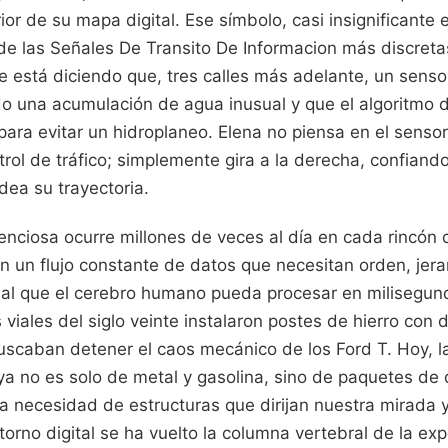
ior de su mapa digital. Ese símbolo, casi insignificante
 de las Señales De Transito De Informacion más discret
 está diciendo que, tres calles más adelante, un sensor
do una acumulación de agua inusual y que el algoritmo 
ara evitar un hidroplaneo. Elena no piensa en el sensor, 
trol de tráfico; simplemente gira a la derecha, confian
dea su trayectoria.
lenciosa ocurre millones de veces al día en cada rincón 
 un flujo constante de datos que necesitan orden, jerar
ual que el cerebro humano pueda procesar en milisegun
 viales del siglo veinte instalaron postes de hierro con 
buscaban detener el caos mecánico de los Ford T. Hoy, l
ya no es solo de metal y gasolina, sino de paquetes de
a necesidad de estructuras que dirijan nuestra mirada 
torno digital se ha vuelto la columna vertebral de la exp