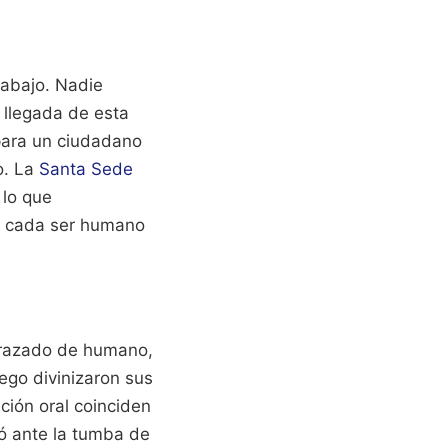
 abajo. Nadie
 llegada de esta
para un ciudadano
o. La
Santa Sede
 lo que
s cada ser humano
frazado de humano,
uego divinizaron sus
ción oral coinciden
ró ante la tumba de