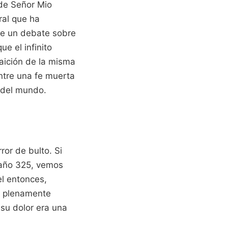
 de Señor Mio
ral que ha
nte un debate sobre
e el infinito
raición de la misma
entre una fe muerta
 del mundo.
ror de bulto. Si
 año 325, vemos
el entonces,
a plenamente
 su dolor era una