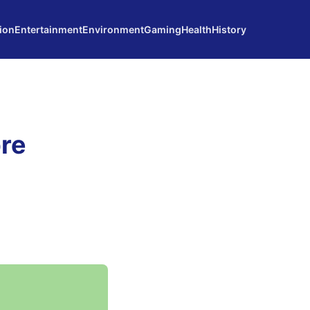
ion
Entertainment
Environment
Gaming
Health
History
bre