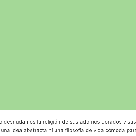
desnudamos la religión de sus adornos dorados y sus r
una idea abstracta ni una filosofía de vida cómoda par