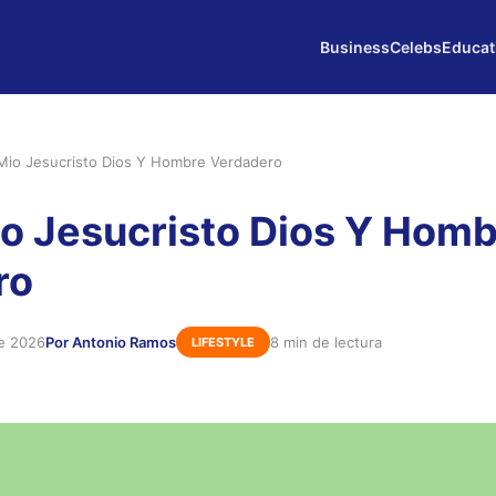
Business
Celebs
Educat
Mio Jesucristo Dios Y Hombre Verdadero
o Jesucristo Dios Y Hom
ro
de 2026
Por Antonio Ramos
8 min de lectura
LIFESTYLE