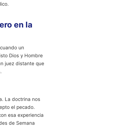
ico.
ro en la
o cuando un
isto Dios y Hombre
n juez distante que
.
a. La doctrina nos
epto el pecado.
 con esa experiencia
dades de Semana