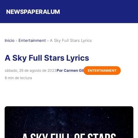
NEWSPAPERALUM
Inicio
›
Entertainment
›
A Sky Full Stars Lyrics
A Sky Full Stars Lyrics
sábado, 26 de agosto de 2023
Por Carmen Gil
ENTERTAINMENT
8 min de lectura