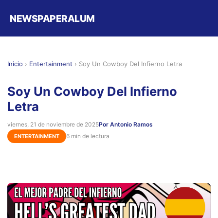
NEWSPAPERALUM
Inicio
›
Entertainment
›
Soy Un Cowboy Del Infierno Letra
Soy Un Cowboy Del Infierno
Letra
viernes, 21 de noviembre de 2025
Por Antonio Ramos
6 min de lectura
ENTERTAINMENT