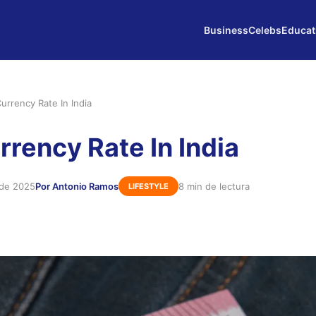
Business
Celebs
Educat
urrency Rate In India
rrency Rate In India
 de 2025
Por Antonio Ramos
8 min de lectura
LIFESTYLE