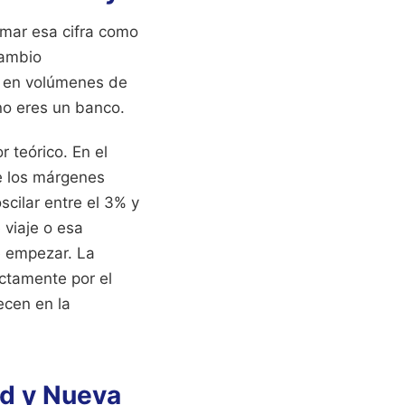
omar esa cifra como
cambio
os en volúmenes de
no eres un banco.
 teórico. En el
e los márgenes
scilar entre el 3% y
 viaje o esa
de empezar. La
ectamente por el
ecen en la
id y Nueva