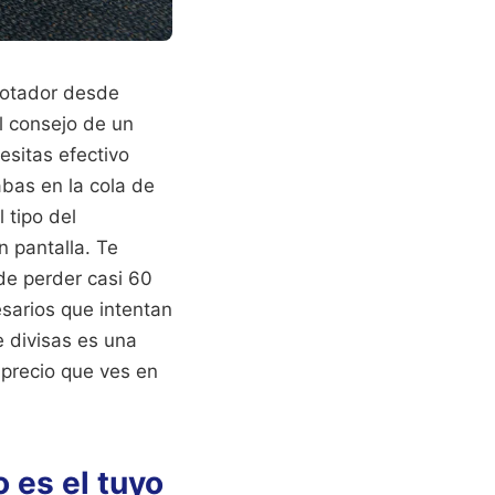
agotador desde
l consejo de un
esitas efectivo
abas en la cola de
l tipo del
n pantalla. Te
de perder casi 60
sarios que intentan
e divisas es una
 precio que ves en
o es el tuyo