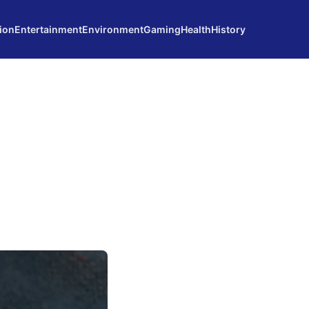
ion
Entertainment
Environment
Gaming
Health
History