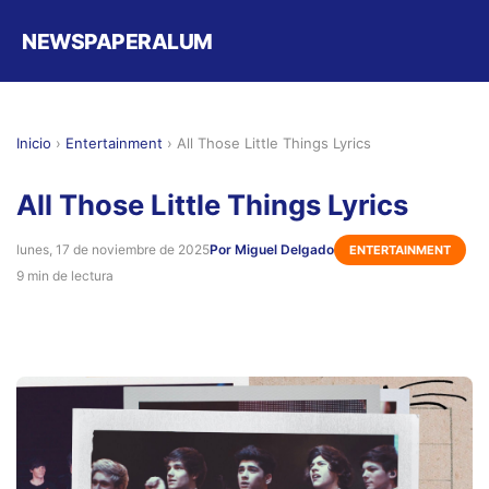
NEWSPAPERALUM
Inicio
›
Entertainment
›
All Those Little Things Lyrics
All Those Little Things Lyrics
lunes, 17 de noviembre de 2025
Por Miguel Delgado
ENTERTAINMENT
9 min de lectura