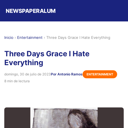
NEWSPAPERALUM
Inicio
›
Entertainment
›
Three Days Grace I Hate Everything
Three Days Grace I Hate
Everything
domingo, 30 de julio de 2023
Por Antonio Ramos
ENTERTAINMENT
8 min de lectura