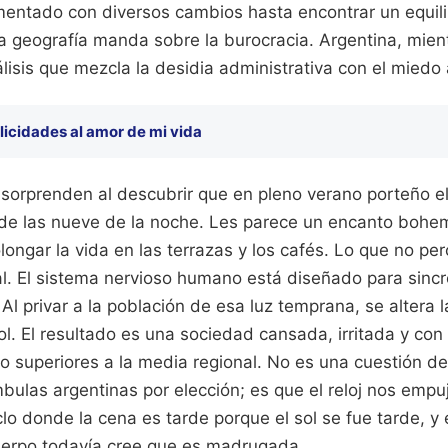
mentado con diversos cambios hasta encontrar un equil
a geografía manda sobre la burocracia. Argentina, mient
isis que mezcla la desidia administrativa con el miedo 
licidades al amor de mi vida
 sorprenden al descubrir que en pleno verano porteño e
de las nueve de la noche. Les parece un encanto bohem
olongar la vida en las terrazas y los cafés. Lo que no per
l. El sistema nervioso humano está diseñado para sincr
Al privar a la población de esa luz temprana, se altera 
ol. El resultado es una sociedad cansada, irritada y con
o superiores a la media regional. No es una cuestión de
ulas argentinas por elección; es que el reloj nos empuj
lo donde la cena es tarde porque el sol se fue tarde, y
uerpo todavía cree que es madrugada.