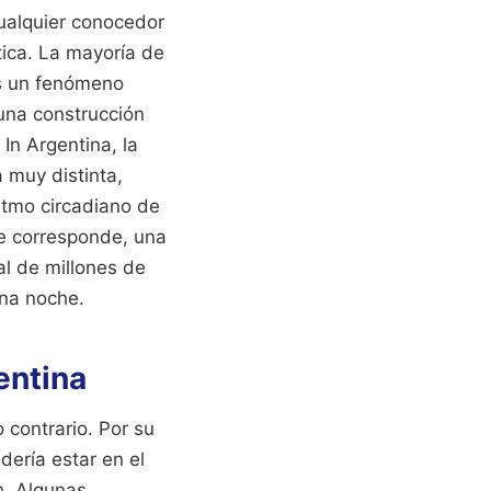
cualquier conocedor
ítica. La mayoría de
es un fenómeno
 una construcción
 In Argentina, la
a muy distinta,
itmo circadiano de
le corresponde, una
l de millones de
ena noche.
entina
 contrario. Por su
ndería estar en el
h. Algunas