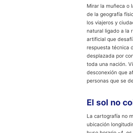
Mirar la muñeca o l
de la geografía físi
los viajeros y ciu
natural ligado a la
artificial que desaf
respuesta técnica d
desplazada por conv
toda una nación. Vi
desconexión que af
personas que se de
El sol no c
La cartografía no m
ubicación longitudin
huso horario -4, es