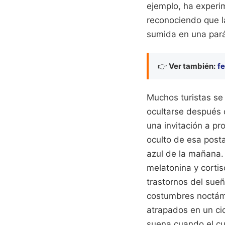
ejemplo, ha experi
reconociendo que l
sumida en una parál
👉
Ver también:
fe
Muchos turistas se
ocultarse después 
una invitación a pr
oculto de esa posta
azul de la mañana. 
melatonina y cortis
trastornos del sueñ
costumbres noctámb
atrapados en un cic
suena cuando el c