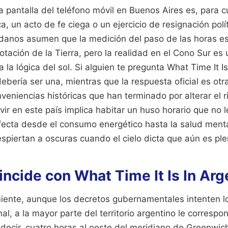
a pantalla del teléfono móvil en Buenos Aires es, para 
ca, un acto de fe ciega o un ejercicio de resignación pol
dadanos asumen que la medición del paso de las horas 
 rotación de la Tierra, pero la realidad en el Cono Sur es
ía la lógica del sol. Si alguien te pregunta What Time It Is
ebería ser una, mientras que la respuesta oficial es otr
eniencias históricas que han terminado por alterar el r
vir en este país implica habitar un huso horario que no 
ecta desde el consumo energético hasta la salud menta
spiertan a oscuras cuando el cielo dicta que aún es pl
oincide con What Time It Is In Arg
iente, aunque los decretos gubernamentales intenten lo
al, a la mayor parte del territorio argentino le correspo
 decir, cuatro horas al oeste del meridiano de Greenwic