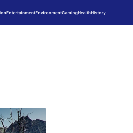
ion
Entertainment
Environment
Gaming
Health
History