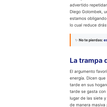
advertido repetidam
Diego Golombek, un
estamos obligando a
lo cual reduce drás
✨
No te pierdas:
e
La trampa d
El argumento favor
energía. Dicen que 
tarde en sus hogar
tarde se gasta con
lugar de las siete 
de manera masiva pa