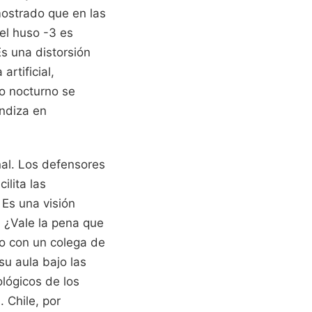
mostrado que en las
el huso -3 es
 Es una distorsión
artificial,
o nocturno se
ndiza en
nal. Los defensores
ilita las
 Es una visión
 ¿Vale la pena que
zo con un colega de
u aula bajo las
ológicos de los
 Chile, por