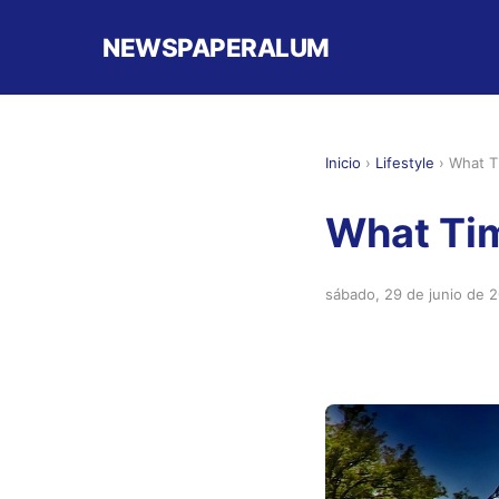
NEWSPAPERALUM
Inicio
›
Lifestyle
›
What Ti
What Time
sábado, 29 de junio de 