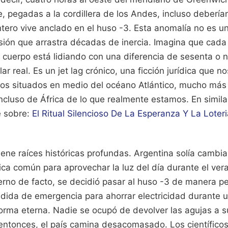
e, pegadas a la cordillera de los Andes, incluso deberían
tero vive anclado en el huso -3. Esta anomalía no es un
sión que arrastra décadas de inercia. Imagina que ca
u cuerpo está lidiando con una diferencia de sesenta o 
lar real. Es un jet lag crónico, una ficción jurídica que n
os situados en medio del océano Atlántico, mucho más 
incluso de África de lo que realmente estamos.
En simila
e sobre:
El Ritual Silencioso De La Esperanza Y La Loteri
iene raíces históricas profundas. Argentina solía cambia
ica común para aprovechar la luz del día durante el ver
erno de facto, se decidió pasar al huso -3 de manera 
ida de emergencia para ahorrar electricidad durante un
norma eterna. Nadie se ocupó de devolver las agujas a s
 entonces, el país camina desacomasado. Los científic