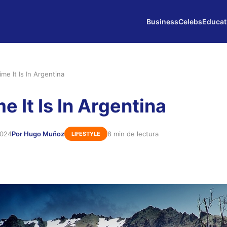
Business
Celebs
Educat
me It Is In Argentina
 It Is In Argentina
2024
Por Hugo Muñoz
8 min de lectura
LIFESTYLE