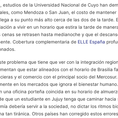
o, estudios de la Universidad Nacional de Cuyo han de
tales, como Mendoza o San Juan, el costo de mantener 
ol llega a su punto más alto cerca de las dos de la tarde.
ación a vivir en un horario que estira la tarde de manera 
 cenas se retrasen hasta medianoche y que el descans
mente.
Cobertura complementaria de
ELLE España
profu
ionados.
te problema que tiene que ver con la integración regio
mentan que estar alineados con el horario de Brasilia fac
cieras y el comercio con el principal socio del Mercosur.
mente en los mercados que ignora el bienestar humano.
n una oficina porteña coincida en su horario de almuer
de que un estudiante en Jujuy tenga que caminar hacia s
mía debería servir a la sociedad, no dictar los ritmos bi
 tan tiránica. Otros países han corregido estos errores.