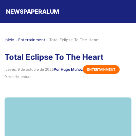
NEWSPAPERALUM
Inicio
›
Entertainment
›
Total Eclipse To The Heart
Total Eclipse To The Heart
jueves, 9 de octubre de 2025
Por Hugo Muñoz
ENTERTAINMENT
9 min de lectura