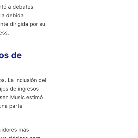
entó a debates
 la debida
nte dirigida por su
ess.
os de
s. La inclusión del
ujos de ingresos
elsen Music estimó
una parte
guidores más