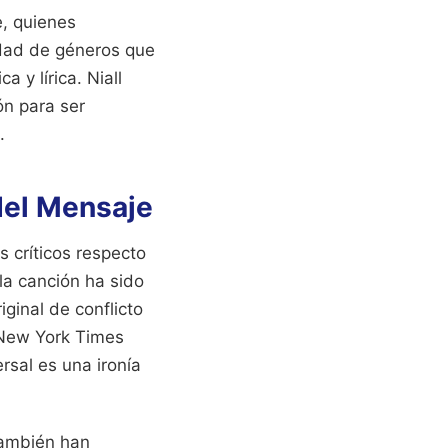
e, quienes
sidad de géneros que
 y lírica. Niall
ón para ser
.
 del Mensaje
s críticos respecto
la canción ha sido
iginal de conflicto
 New York Times
rsal es una ironía
 también han