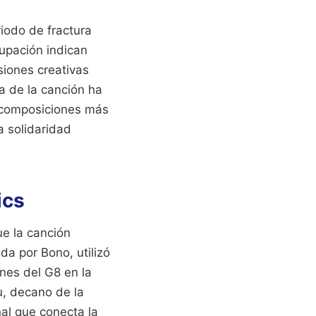
riodo de fractura
rupación indican
siones creativas
ca de la canción ha
composiciones más
a solidaridad
ics
ue la canción
da por Bono, utilizó
nes del G8 en la
u, decano de la
al que conecta la