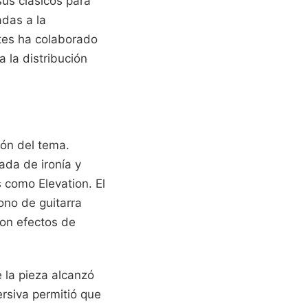
sus clásicos para
adas a la
ates ha colaborado
 la distribución
ión del tema.
ada de ironía y
 como Elevation. El
ono de guitarra
on efectos de
e la pieza alcanzó
rsiva permitió que