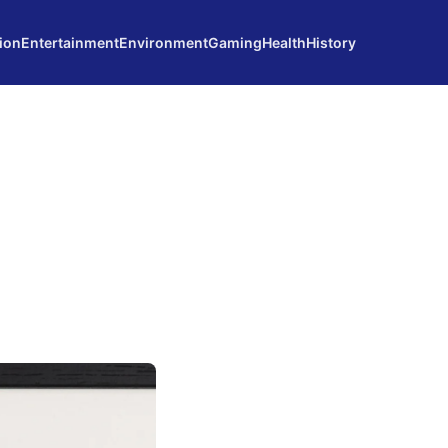
ion
Entertainment
Environment
Gaming
Health
History