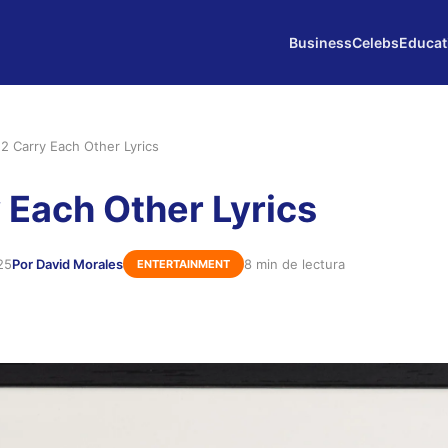
Business
Celebs
Educat
2 Carry Each Other Lyrics
 Each Other Lyrics
25
Por David Morales
8 min de lectura
ENTERTAINMENT