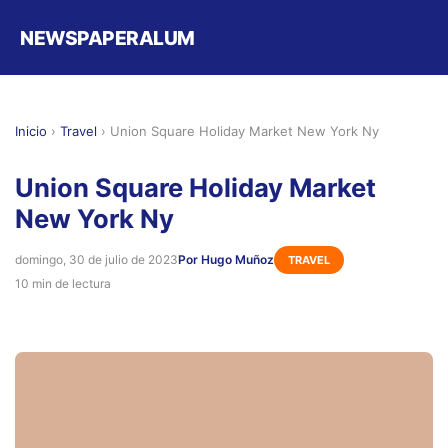
NEWSPAPERALUM
Inicio
›
Travel
›
Union Square Holiday Market New York Ny
Union Square Holiday Market
New York Ny
domingo, 30 de julio de 2023
Por Hugo Muñoz
TRAVEL
10 min de lectura