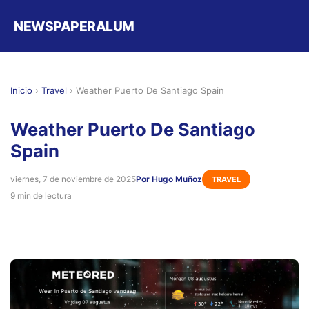
NEWSPAPERALUM
Inicio
›
Travel
›
Weather Puerto De Santiago Spain
Weather Puerto De Santiago
Spain
viernes, 7 de noviembre de 2025
Por Hugo Muñoz
TRAVEL
9 min de lectura