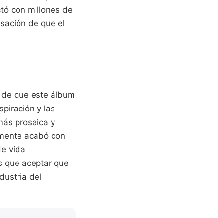
ctó con millones de
ensación de que el
s de que este álbum
spiración y las
más prosaica y
almente acabó con
de vida
es que aceptar que
dustria del