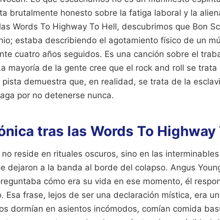
ta brutalmente honesto sobre la fatiga laboral y la alien
las Words To Highway To Hell, descubrimos que Bon Sc
io; estaba describiendo el agotamiento físico de un m
te cuatro años seguidos. Es una canción sobre el traba
La mayoría de la gente cree que el rock and roll se trata
 pista demuestra que, en realidad, se trata de la esclavi
 paga por no detenerse nunca.
rónica tras las Words To Highway 
a no reside en rituales oscuros, sino en las interminable
e dejaron a la banda al borde del colapso. Angus Youn
preguntaba cómo era su vida en ese momento, él respo
o. Esa frase, lejos de ser una declaración mística, era u
cos dormían en asientos incómodos, comían comida basu