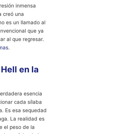
presión inmensa
ia creó una
 no es un llamado al
onvencional que ya
r al que regresar.
mas
.
Hell en la
verdadera esencia
cionar cada sílaba
ria. Es esa sequedad
aga. La realidad es
e el peso de la