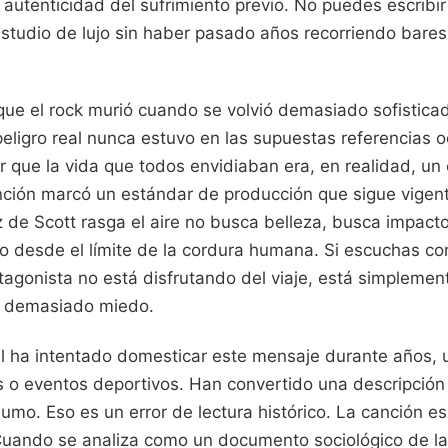
 autenticidad del sufrimiento previo. No puedes escribir
tudio de lujo sin haber pasado años recorriendo bare
ue el rock murió cuando se volvió demasiado sofistica
 peligro real nunca estuvo en las supuestas referencias oc
 que la vida que todos envidiaban era, en realidad, un c
nción marcó un estándar de producción que sigue vigent
 de Scott rasga el aire no busca belleza, busca impact
o desde el límite de la cordura humana. Si escuchas co
tagonista no está disfrutando del viaje, está simpleme
a demasiado miedo.
al ha intentado domesticar este mensaje durante años,
 o eventos deportivos. Han convertido una descripción 
mo. Eso es un error de lectura histórico. La canción e
 Cuando se analiza como un documento sociológico de la