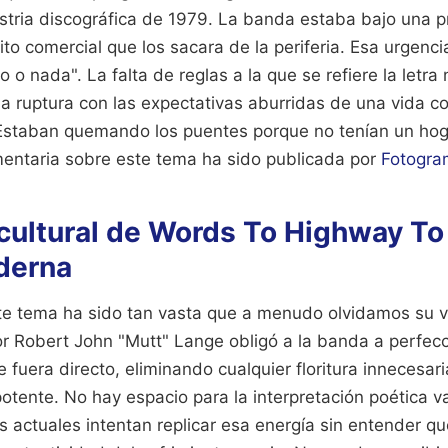
ustria discográfica de 1979. La banda estaba bajo una 
ito comercial que los sacara de la periferia. Esa urgenc
 o nada". La falta de reglas a la que se refiere la letra
na ruptura con las expectativas aburridas de una vida c
 Estaban quemando los puentes porque no tenían un hoga
ntaria sobre este tema ha sido publicada por
Fotogra
cultural de Words To Highway To 
derna
ste tema ha sido tan vasta que a menudo olvidamos su 
or Robert John "Mutt" Lange obligó a la banda a perfec
 fuera directo, eliminando cualquier floritura innecesa
potente. No hay espacio para la interpretación poética v
actuales intentan replicar esa energía sin entender qu