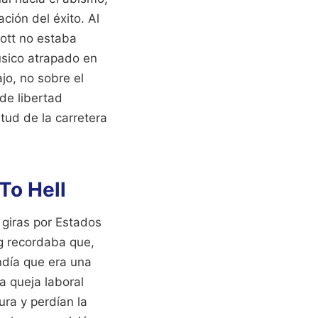
ación del éxito. Al
ott no estaba
úsico atrapado en
jo, no sobre el
 de libertad
tud de la carretera
To Hell
s giras por Estados
g recordaba que,
ndía que era una
na queja laboral
ra y perdían la