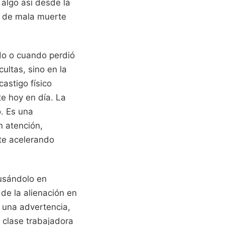
 algo así desde la
s de mala muerte
do o cuando perdió
ultas, sino en la
astigo físico
e hoy en día. La
o. Es una
n atención,
nte acelerando
 usándolo en
de la alienación en
s una advertencia,
 clase trabajadora