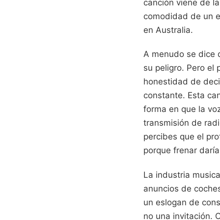
canción viene de la
comodidad de un es
en Australia.
A menudo se dice q
su peligro. Pero el
honestidad de decir
constante. Esta ca
forma en que la voz
transmisión de radi
percibes que el pro
porque frenar darí
La industria music
anuncios de coches
un eslogan de consu
no una invitación.