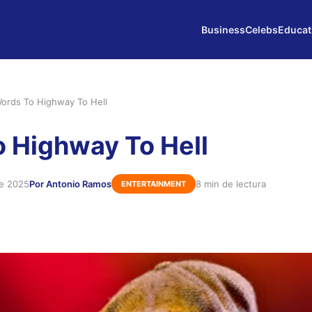
Business
Celebs
Educat
ords To Highway To Hell
 Highway To Hell
de 2025
Por Antonio Ramos
8 min de lectura
ENTERTAINMENT