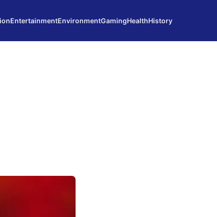
ion
Entertainment
Environment
Gaming
Health
History