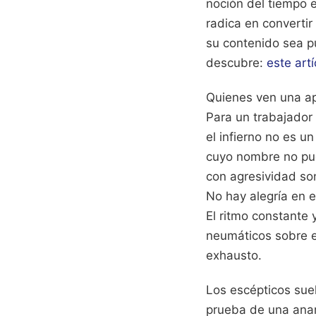
noción del tiempo e
radica en convertir
su contenido sea p
descubre:
este art
Quienes ven una apo
Para un trabajador 
el infierno no es u
cuyo nombre no pued
con agresividad so
No hay alegría en e
El ritmo constante 
neumáticos sobre e
exhausto.
Los escépticos suel
prueba de una anar