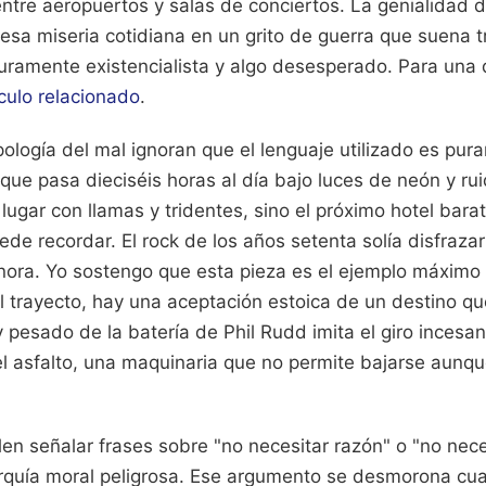
ntre aeropuertos y salas de conciertos. La genialidad 
 esa miseria cotidiana en un grito de guerra que suena 
uramente existencialista y algo desesperado.
Para una d
ículo relacionado
.
logía del mal ignoran que el lenguaje utilizado es pura
que pasa dieciséis horas al día bajo luces de neón y r
n lugar con llamas y tridentes, sino el próximo hotel bar
e recordar. El rock de los años setenta solía disfrazar
nora. Yo sostengo que esta pieza es el ejemplo máximo
l trayecto, hay una aceptación estoica de un destino qu
y pesado de la batería de Phil Rudd imita el giro incesan
l asfalto, una maquinaria que no permite bajarse aunqu
en señalar frases sobre "no necesitar razón" o "no nec
quía moral peligrosa. Ese argumento se desmorona cua