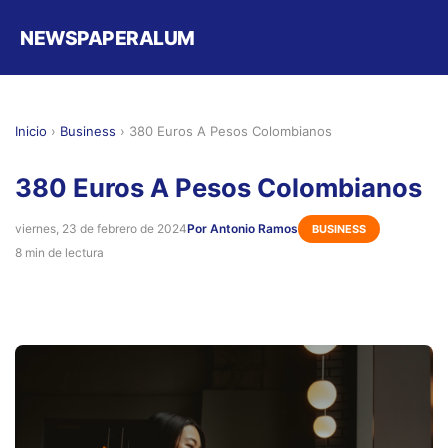
NEWSPAPERALUM
Inicio
›
Business
›
380 Euros A Pesos Colombianos
380 Euros A Pesos Colombianos
viernes, 23 de febrero de 2024
Por Antonio Ramos
BUSINESS
8 min de lectura