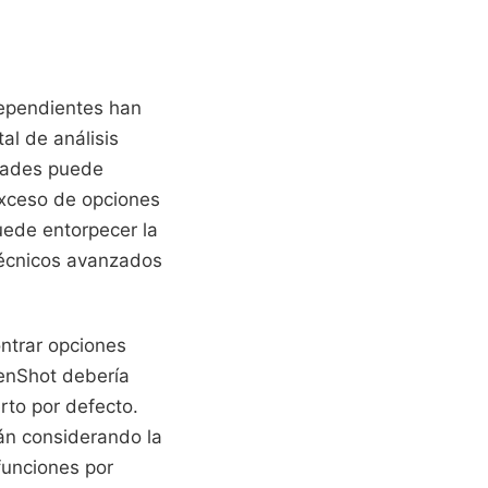
dependientes han
al de análisis
dades puede
exceso de opciones
uede entorpecer la
técnicos avanzados
ontrar opciones
penShot debería
rto por defecto.
án considerando la
funciones por