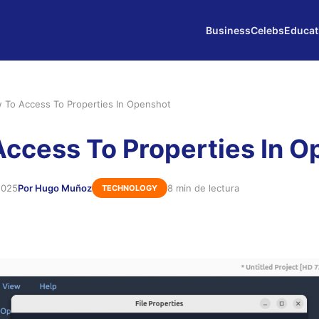
Business
Celebs
Educat
 To Access To Properties In Openshot
ccess To Properties In O
2025
Por Hugo Muñoz
8 min de lectura
TECHNOLOGY