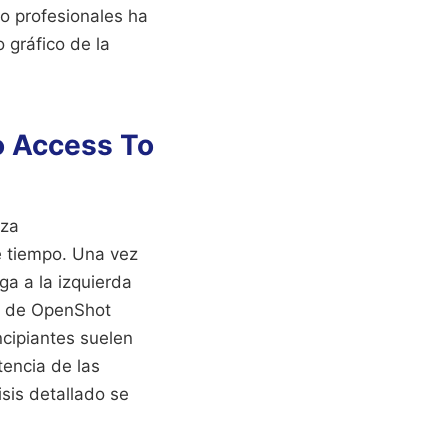
jo profesionales ha
 gráfico de la
o Access To
iza
e tiempo. Una vez
a a la izquierda
ón de OpenShot
ncipiantes suelen
tencia de las
sis detallado se