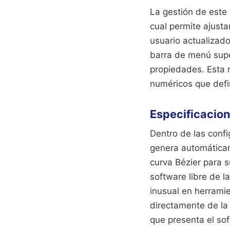
La gestión de este 
cual permite ajust
usuario actualizados
barra de menú super
propiedades. Esta r
numéricos que defin
Especificacio
Dentro de las conf
genera automáticame
curva Bézier para s
software libre de 
inusual en herramie
directamente de la 
que presenta el so