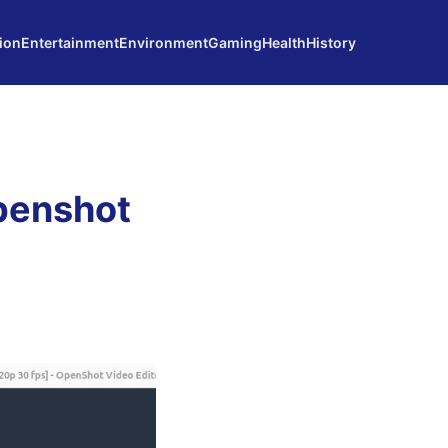
ion
Entertainment
Environment
Gaming
Health
History
penshot