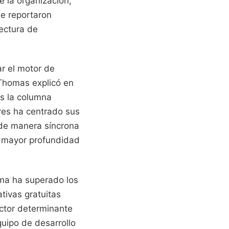
e la organización,
ue reportaron
tectura de
r el motor de
 Thomas explicó en
es la columna
res ha centrado sus
 de manera síncrona
 mayor profundidad
ma ha superado los
tivas gratuitas
actor determinante
quipo de desarrollo