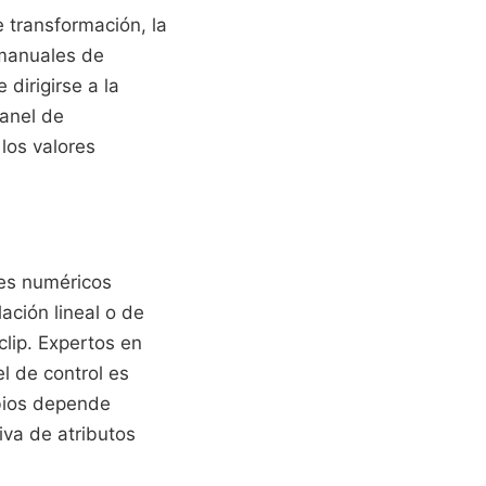
 transformación, la
 manuales de
 dirigirse a la
panel de
los valores
res numéricos
ación lineal o de
clip. Expertos en
l de control es
mbios depende
iva de atributos