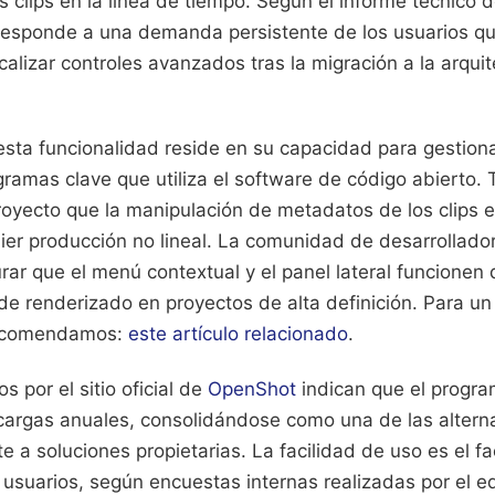
s clips en la línea de tiempo. Según el informe técnico d
 responde a una demanda persistente de los usuarios q
ocalizar controles avanzados tras la migración a la arqui
esta funcionalidad reside en su capacidad para gestiona
gramas clave que utiliza el software de código abierto.
 proyecto que la manipulación de metadatos de los clips 
uier producción no lineal. La comunidad de desarrollado
rar que el menú contextual y el panel lateral funcionen
 de renderizado en proyectos de alta definición.
Para un
recomendamos:
este artículo relacionado
.
s por el sitio oficial de
OpenShot
indican que el progra
cargas anuales, consolidándose como una de las alterna
te a soluciones propietarias. La facilidad de uso es el f
usuarios, según encuestas internas realizadas por el e