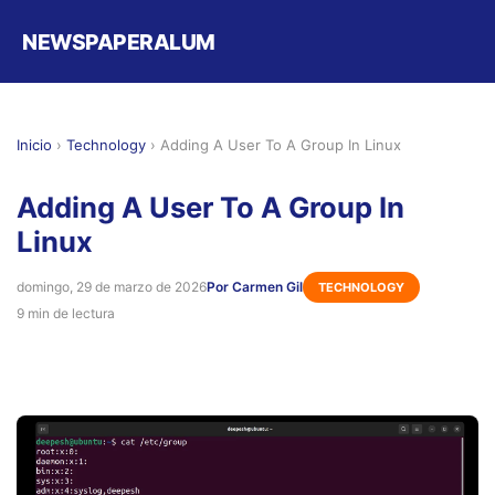
NEWSPAPERALUM
Inicio
›
Technology
›
Adding A User To A Group In Linux
Adding A User To A Group In
Linux
domingo, 29 de marzo de 2026
Por Carmen Gil
TECHNOLOGY
9 min de lectura