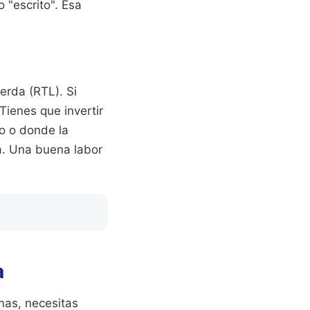
o "escrito". Esa
erda (RTL). Si
ienes que invertir
io o donde la
a. Una buena labor
a
mas, necesitas