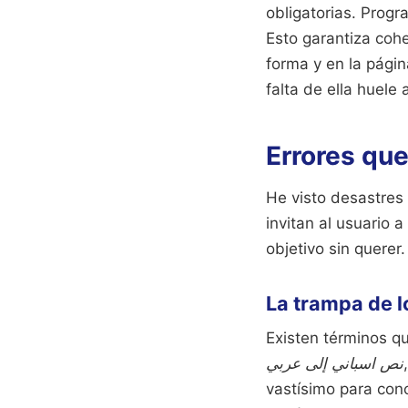
obligatorias. Prog
Esto garantiza coh
forma y en la págin
falta de ella huele
Errores que
He visto desastres
invitan al usuario 
objetivo sin querer.
La trampa de l
Existen términos q
نص اسباني إلى عربي
vastísimo para con