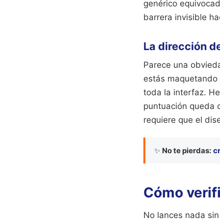
genérico equivocado
barrera invisible h
La dirección de
Parece una obviedad
estás maquetando u
toda la interfaz. H
puntuación queda c
requiere que el di
✨
No te pierdas:
c
Cómo verifi
No lances nada sin