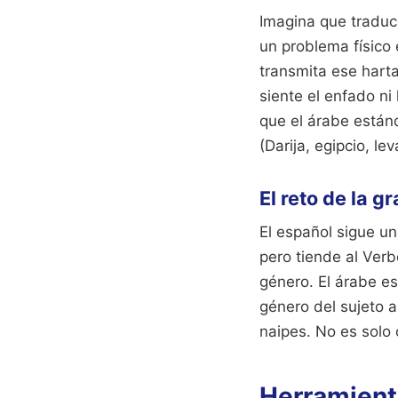
Imagina que traduc
un problema físico 
transmita ese hartaz
siente el enfado ni
que el árabe estánd
(Darija, egipcio, l
El reto de la g
El español sigue un
pero tiende al Ver
género. El árabe e
género del sujeto a
naipes. No es solo 
Herramient