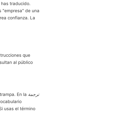
has traducido.
as "empresa" de una
crea confianza. La
trucciones que
ultan al público
 trampa. En la
ترجمة
 vocabulario
i usas el término