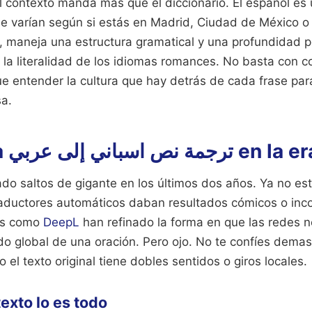
 contexto manda más que el diccionario. El español es 
ue varían según si estás en Madrid, Ciudad de México o 
e, maneja una estructura gramatical y una profundidad 
la literalidad de los idiomas romances. No basta con c
e entender la cultura que hay detrás de cada frase par
sa.
El arte de la باني إلى عربي
ado saltos de gigante en los últimos dos años. Ya no e
aductores automáticos daban resultados cómicos o inc
as como
DeepL
han refinado la forma en que las redes 
ido global de una oración. Pero ojo. No te confíes dema
 el texto original tiene dobles sentidos o giros locales.
exto lo es todo