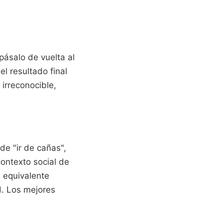
 pásalo de vuelta al
l resultado final
 irreconocible,
de "ir de cañas",
contexto social de
 equivalente
d. Los mejores