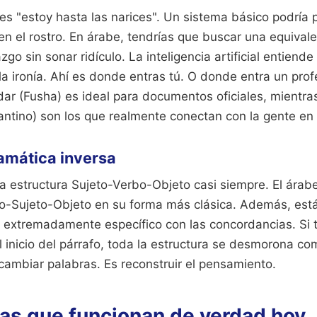
es "estoy hasta las narices". Un sistema básico podría 
en el rostro. En árabe, tendrías que buscar una equival
go sin sonar ridículo. La inteligencia artificial entiend
 la ironía. Ahí es donde entras tú. O donde entra un pro
ar (Fusha) es ideal para documentos oficiales, mientras
evantino) son los que realmente conectan con la gente en l
ramática inversa
a estructura Sujeto-Verbo-Objeto casi siempre. El árabe
bo-Sujeto-Objeto en su forma más clásica. Además, está
s extremadamente específico con las concordancias. Si 
l inicio del párrafo, toda la estructura se desmorona co
cambiar palabras. Es reconstruir el pensamiento.
as que funcionan de verdad hoy