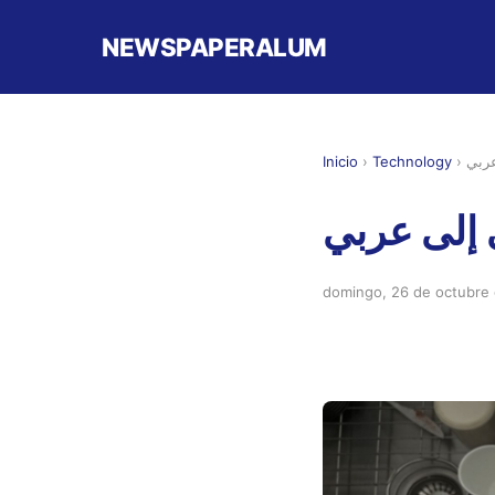
NEWSPAPERALUM
Inicio
›
Technology
›
ربي
 إلى عربي
domingo, 26 de octubre