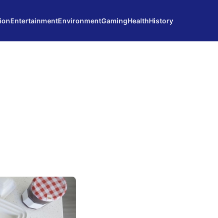
ion
Entertainment
Environment
Gaming
Health
History