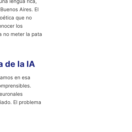
una lengua rica,
Buenos Aires. El
poética que no
onocer los
a no meter la pata
ترجمة نص اس en la era de la IA
stamos en esa
omprensibles.
neuronales
siado. El problema