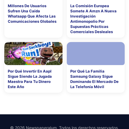
Millones De Usuarios
La Comisión Europea
Sufren Una Caída
Somete A Amzn A Nueva
Whatsapp Que Afecta Las
Investigación
Comunicaciones Globales
Antimonopolio Por
Supuestas Prácticas
Comerciales Desleales
Por Qué Invertir En Aapl
Por Qué La Familia
Sigue Siendo La Jugada
Samsung Galaxy Sigue
Maestra Para Tu Dinero
Dominando El Mercado De
Este Año
La Telefonía Móvil
© 2026 Newspaperalum. Todos los derechos reservados.