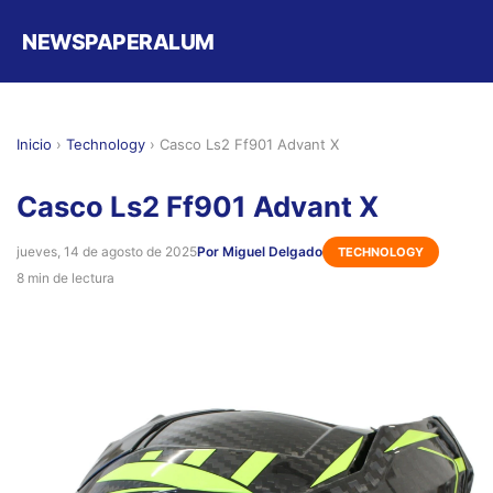
NEWSPAPERALUM
Inicio
›
Technology
›
Casco Ls2 Ff901 Advant X
Casco Ls2 Ff901 Advant X
jueves, 14 de agosto de 2025
Por Miguel Delgado
TECHNOLOGY
8 min de lectura