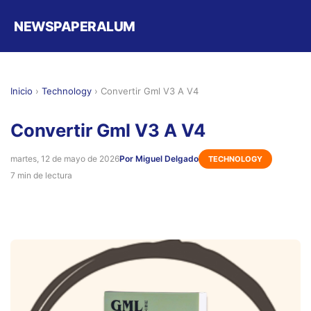
NEWSPAPERALUM
Inicio
›
Technology
›
Convertir Gml V3 A V4
Convertir Gml V3 A V4
martes, 12 de mayo de 2026
Por Miguel Delgado
TECHNOLOGY
7 min de lectura