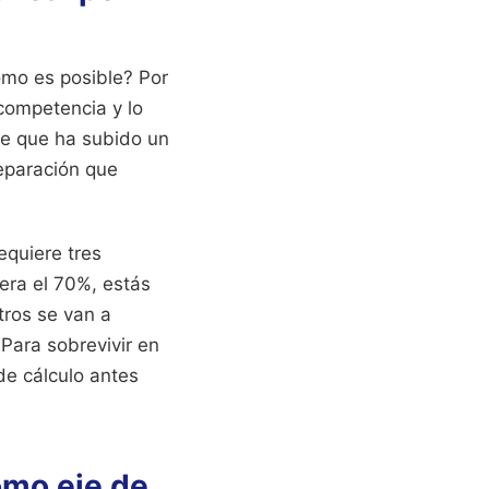
Cómo es posible? Por
 competencia y lo
te que ha subido un
reparación que
equiere tres
pera el 70%, estás
tros se van a
Para sobrevivir en
de cálculo antes
omo eje de