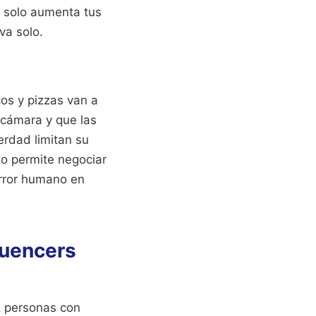
o solo aumenta tus
va solo.
cos y pizzas van a
 cámara y que las
rdad limitan su
to permite negociar
error humano en
luencers
z personas con