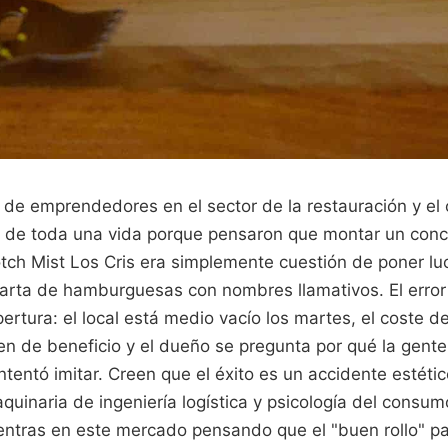
de emprendedores en el sector de la restauración y el o
s de toda una vida porque pensaron que montar un conce
ch Mist Los Cris era simplemente cuestión de poner lu
arta de hamburguesas con nombres llamativos. El error t
ertura: el local está medio vacío los martes, el coste d
n de beneficio y el dueño se pregunta por qué la gent
intentó imitar. Creen que el éxito es un accidente estéti
quinaria de ingeniería logística y psicología del consu
 entras en este mercado pensando que el "buen rollo" pa