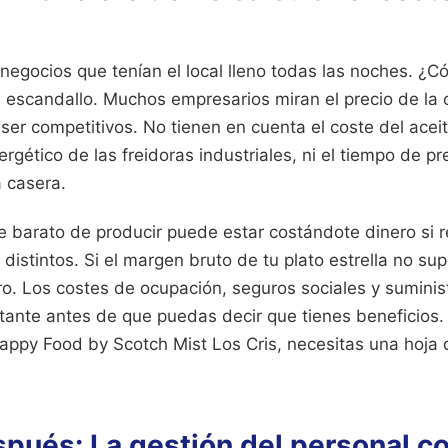
 negocios que tenían el local lleno todas las noches. ¿
l escandallo. Muchos empresarios miran el precio de la
ser competitivos. No tienen en cuenta el coste del acei
ergético de las freidoras industriales, ni el tiempo de p
a casera.
 barato de producir puede estar costándote dinero si r
istintos. Si el margen bruto de tu plato estrella no su
ro. Los costes de ocupación, seguros sociales y suminis
ante antes de que puedas decir que tienes beneficios. 
appy Food by Scotch Mist Los Cris, necesitas una hoja 
spués: La gestión del personal c