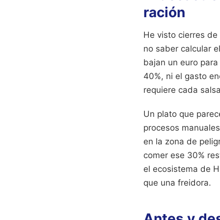
ración
He visto cierres de
no saber calcular e
bajan un euro para 
40%, ni el gasto en
requiere cada sals
Un plato que parece
procesos manuales d
en la zona de pelig
comer ese 30% rest
el ecosistema de H
que una freidora.
Antes y de