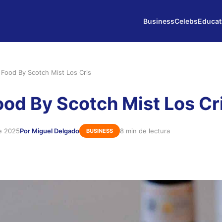
Business
Celebs
Educat
Food By Scotch Mist Los Cris
od By Scotch Mist Los Cr
de 2025
Por Miguel Delgado
8 min de lectura
BUSINESS