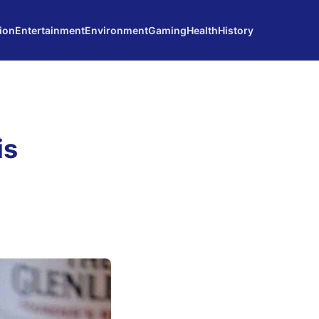
ion
Entertainment
Environment
Gaming
Health
History
is