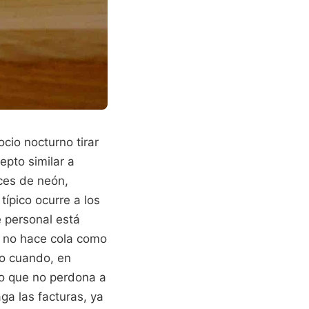
cio nocturno tirar
pto similar a
ces de neón,
ípico ocurre a los
e personal está
e no hace cola como
co cuando, en
mo que no perdona a
ga las facturas, ya