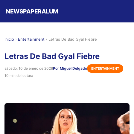
NEWSPAPERALUM
Inicio
›
Entertainment
›
Letras De Bad Gyal Fiebre
Letras De Bad Gyal Fiebre
sábado, 10 de enero de 2026
Por Miguel Delgado
ENTERTAINMENT
10 min de lectura