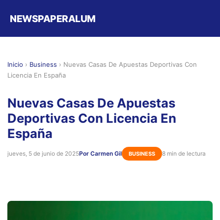
NEWSPAPERALUM
Inicio
›
Business
›
Nuevas Casas De Apuestas Deportivas Con
Licencia En España
Nuevas Casas De Apuestas
Deportivas Con Licencia En
España
jueves, 5 de junio de 2025
Por Carmen Gil
8 min de lectura
BUSINESS