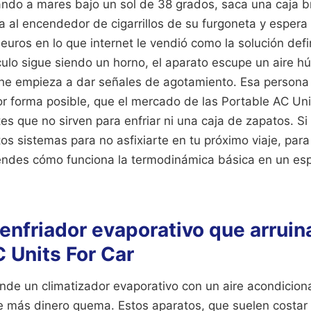
ndo a mares bajo un sol de 38 grados, saca una caja bri
a al encendedor de cigarrillos de su furgoneta y espera
uros en lo que internet le vendió como la solución defi
culo sigue siendo un horno, el aparato escupe un aire 
oche empieza a dar señales de agotamiento. Esa person
or forma posible, que el mercado de las Portable AC Uni
es que no sirven para enfriar ni una caja de zapatos. S
s sistemas para no asfixiarte en tu próximo viaje, para 
tiendes cómo funciona la termodinámica básica en un es
l enfriador evaporativo que arruin
 Units For Car
de un climatizador evaporativo con un aire acondicionad
 más dinero quema. Estos aparatos, que suelen costar 