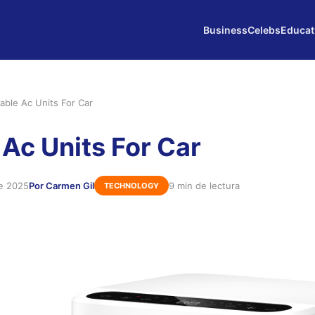
Business
Celebs
Educat
able Ac Units For Car
 Ac Units For Car
de 2025
Por Carmen Gil
9 min de lectura
TECHNOLOGY