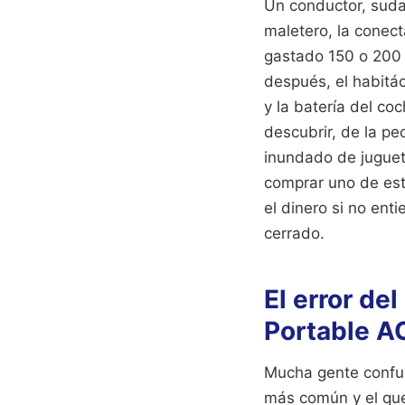
Un conductor, suda
maletero, la conect
gastado 150 o 200 e
después, el habitá
y la batería del c
descubrir, de la pe
inundado de juguet
comprar uno de esto
el dinero si no en
cerrado.
El error de
Portable AC
Mucha gente confun
más común y el que