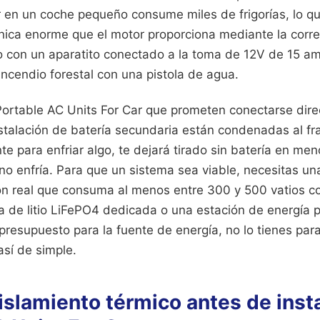
 en un coche pequeño consume miles de frigorías, lo q
ica enorme que el motor proporciona mediante la correa
eso con un aparatito conectado a la toma de 12V de 15 a
incendio forestal con una pistola de agua.
Portable AC Units For Car que prometen conectarse dir
stalación de batería secundaria están condenadas al fra
te para enfriar algo, te dejará tirado sin batería en men
o enfría. Para que un sistema sea viable, necesitas un
ión real que consuma al menos entre 300 y 500 vatios c
a de litio LiFePO4 dedicada o una estación de energía po
presupuesto para la fuente de energía, no lo tienes para
así de simple.
aislamiento térmico antes de inst