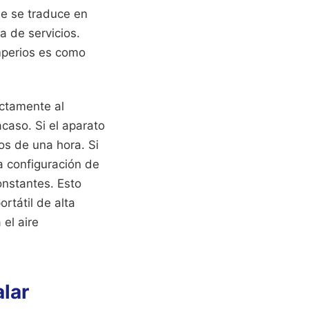
ue se traduce en
 de servicios.
mperios es como
ectamente al
caso. Si el aparato
os de una hora. Si
a configuración de
onstantes. Esto
rtátil de alta
 el aire
alar