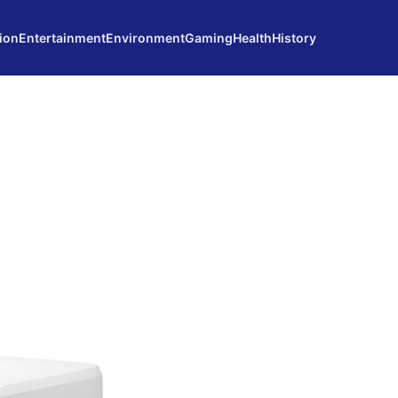
ion
Entertainment
Environment
Gaming
Health
History