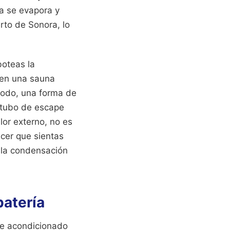
ua se evapora y
erto de Sonora, lo
oteas la
 en una sauna
 todo, una forma de
n tubo de escape
lor externo, no es
acer que sientas
r la condensación
batería
re acondicionado