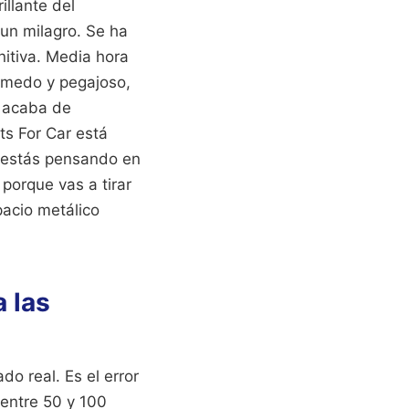
llante del
 un milagro. Se ha
nitiva. Media hora
húmedo y pegajoso,
a acaba de
ts For Car está
i estás pensando en
porque vas a tirar
pacio metálico
a las
o real. Es el error
entre 50 y 100