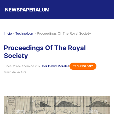
NEWSPAPERALUM
Inicio
›
Technology
›
Proceedings Of The Royal Society
Proceedings Of The Royal
Society
lunes, 26 de enero de 2026
Por David Morales
TECHNOLOGY
8 min de lectura