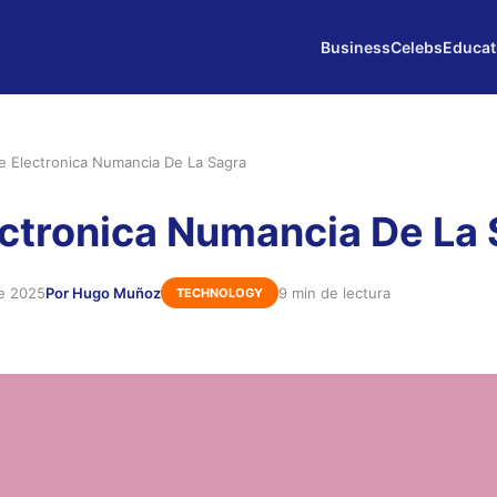
Business
Celebs
Educat
e Electronica Numancia De La Sagra
ctronica Numancia De La 
de 2025
Por Hugo Muñoz
9 min de lectura
TECHNOLOGY