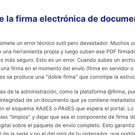
de la firma electrónica de docum
omete un error técnico sutil pero devastador. Muchos us
 una herramienta propia y luego suben ese PDF firmado
s más seguro. Esto es un error. Cuando subes un archi
 una firma en el momento del envío (firma en servidor o
eces se produce una "doble firma" que corrompe la estruc
mas de la administración, como la plataforma @firma, pu
la integridad de un documento que ya contiene metadato
on el esquema XAdES o PAdES que espera el portal. Lo i
les "limpios" y dejar que sea el componente de firma d
digital sobre el paquete de envío completo. Esto garantiz
l de la sede y no el del reloj de tu ordenador, que podrí