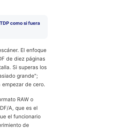
 TDP como si fuera
escáner. El enfoque
DF de diez páginas
lla. Si superas los
masiado grande";
 a empezar de cero.
formato RAW o
PDF/A, que es el
ue el funcionario
erimiento de