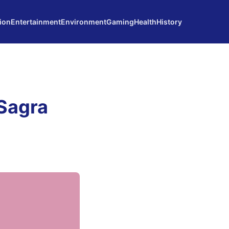
ion
Entertainment
Environment
Gaming
Health
History
Sagra