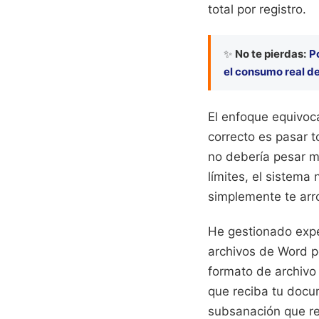
total por registro.
✨
No te pierdas:
P
el consumo real de
El enfoque equivoca
correcto es pasar 
no debería pesar má
límites, el sistema
simplemente te arro
He gestionado expe
archivos de Word pe
formato de archivo 
que reciba tu docu
subsanación que re