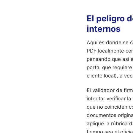
El peligro 
internos
Aquí es donde se c
PDF localmente con
pensando que así e
portal que requiere
cliente local), a v
El validador de fir
intentar verificar 
que no coinciden c
documentos origina
aplique la rúbrica 
tiempo sea el oficia