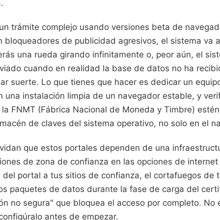
.
ar un trámite complejo usando versiones beta de navegad
 bloqueadores de publicidad agresivos, el sistema va a 
rás una rueda girando infinitamente o, peor aún, el sist
nviado cuando en realidad la base de datos no ha recib
ar suerte. Lo que tienes que hacer es dedicar un equipo
 una instalación limpia de un navegador estable, y verif
de la FNMT (Fábrica Nacional de Moneda y Timbre) esté
lmacén de claves del sistema operativo, no solo en el n
vidan que estos portales dependen de una infraestruct
ciones de zona de confianza en las opciones de interne
 del portal a tus sitios de confianza, el cortafuegos de 
los paquetes de datos durante la fase de carga del cert
ión no segura" que bloquea el acceso por completo. No 
 configúralo antes de empezar.