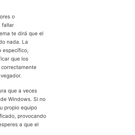
ores o
fallar
ema te dirá que el
ido nada. La
 específico,
icar que los
n correctamente
avegador.
ura que a veces
t de Windows. Si no
tu propio equipo
ificado, provocando
esperes a que el