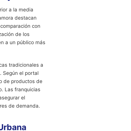
ior a la media
Zamora destacan
n comparación con
zación de los
en a un público más
as tradicionales a
. Según el portal
umo de productos de
o. Las franquicias
asegurar el
ares de demanda.
 Urbana