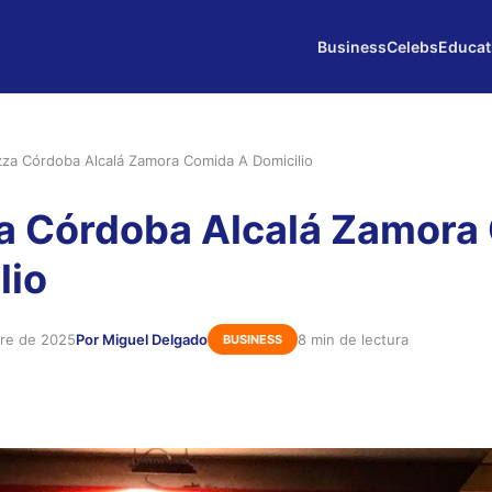
Business
Celebs
Educat
zza Córdoba Alcalá Zamora Comida A Domicilio
a Córdoba Alcalá Zamora
lio
bre de 2025
Por Miguel Delgado
8 min de lectura
BUSINESS